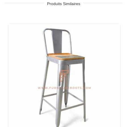
Chaîne de thé, QSR
Produits Similaires
Hôtel, Resort, Guest House, Motel
Aire de restauration, cafétéria et cantine
Chambres d'hôtel, salon d'hôtel, réception d'hôtel, halls d'hôtel,
foyers d'hôtel, salles de bal
Bureaux et espaces de coworking
Événements et banquets
Projets clé en main, mobilier contractuel, sociétés de logement
Meubles pour architectes et architectes d'intérieur
Importateurs et exportations de meubles
Modèles d'exportation de meubles indiens
Magasins de meubles et chaînes de vente au détail
Écoles et bibliothèques
Événements corporatifs, mariages et banquets
Centres commerciaux et aires de restauration
Centres de villégiature et villas de vacances
Co-Living Spaces, Auberges
Logement d'entreprise et séjours prolongés
Meubles pour entreprises Fortune-500, entreprises cotées en