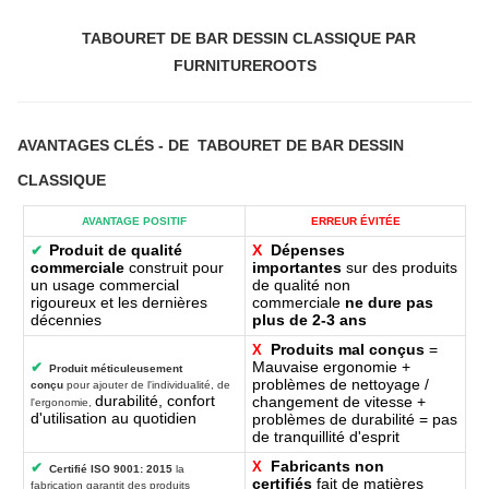
TABOURET DE BAR DESSIN CLASSIQUE PAR
FURNITUREROOTS
AVANTAGES CLÉS
- DE
TABOURET DE BAR DESSIN
CLASSIQUE
AVANTAGE POSITIF
ERREUR ÉVITÉE
Produit de qualité
X
Dépenses
✔
commerciale
construit pour
importantes
sur des produits
un usage commercial
de qualité non
rigoureux et les dernières
commerciale
ne dure pas
décennies
plus de 2-3 ans
Produits mal conçus
=
X
Mauvaise ergonomie +
✔
Produit méticuleusement
problèmes de nettoyage /
conçu
pour ajouter de l'individualité, de
durabilité, confort
changement de vitesse +
l'ergonomie,
d'utilisation au quotidien
problèmes de durabilité = pas
de tranquillité d'esprit
Fabricants non
X
✔
Certifié ISO 9001: 2015
la
certifiés
fait de matières
fabrication garantit des produits