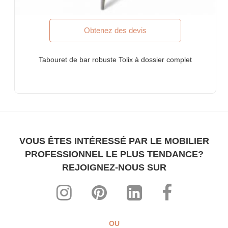
bourse, sociétés multinationales (MNC)
Meubles pour banques
Obtenez des devis
Mobilier de cabinet d'avocats
POURQUOI FURNITUREROOTS?
Tabouret de bar robuste Tolix à dossier complet
Nous sommes un fabricant de meubles sur mesure certifié
ISO-9001: 2015. Nos produits répondent aux normes de
qualité internationales les plus élevées
Chaque produit est spécialement conçu pour un usage
commercial intensif
Des conceptions hautement individualistes associées à un haut
VOUS ÊTES INTÉRESSÉ PAR LE MOBILIER
niveau de confort ergonomique
PROFESSIONNEL LE PLUS TENDANCE?
Toute notre gamme peut être faite sur mesure pour
REJOIGNEZ-NOUS SUR
correspondre à tous les thèmes, intérieurs et décor
Les prix manufacturiers les plus abordables qui soient!
À PROPOS DE NOUS
FurnitureRoots est un fabricant de meubles commerciaux sur
OU