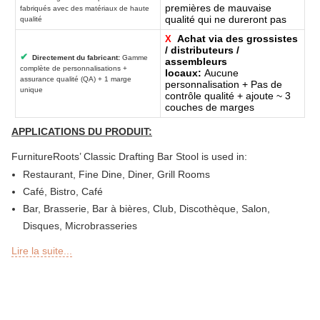
premières de mauvaise
fabriqués avec des matériaux de haute
qualité qui ne dureront pas
qualité
Achat via des grossistes
X
/ distributeurs /
✔
Directement du fabricant:
Gamme
assembleurs
complète de personnalisations +
locaux:
Aucune
assurance qualité (QA) + 1 marge
personnalisation + Pas de
unique
contrôle qualité + ajoute ~ 3
couches de marges
APPLICATIONS DU PRODUIT:
FurnitureRoots’ Classic Drafting Bar Stool is used in:
Restaurant, Fine Dine, Diner, Grill Rooms
Café, Bistro, Café
Bar, Brasserie, Bar à bières, Club, Discothèque, Salon,
Disques, Microbrasseries
Épicerie fine ou charcuterie, boulangerie, pâtisserie, snack-
Lire la suite...
bars
Bar extérieur, Sky Lounge, Rooftop, Garden ou Patio Sections
de restaurants, bars, hôtels et centres de villégiature
Sheesha Lounge, Hookah Café / bar