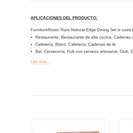
APLICACIONES DEL PRODUCTO:
FurnitureRoots’ Rare Natural-Edge Dining Set is used i
Restaurante, Restaurante de alta cocina, Cadenas d
Cafetería, Bistró, Cafetería, Cadenas de té
Bar, Cervecería, Pub con cerveza artesanal, Club, 
Delicatessen o Delicatessen, Panadería, Pastelería
Lee mas...
Secciones de Bar al aire libre, Sky Lounge, Azotea,
Sheesha Lounge, Hookah Cafe / Bar
Restaurantes de servicio rápido (QSR)
Resort Hotel
Hotel de diseño, hotel boutique y resort
Casa de huéspedes, Motel
Patio de comidas, cafetería y cantina
Habitaciones de hotel, sala de estar de hotel, recepc
Oficinas y espacios de coworking
Eventos y banquetes