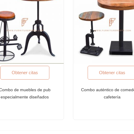
edades de Vivienda
res
Obtener citas
Obtener citas
idencias administradas y estancias prolongadas
e cotizan en bolsa, corporaciones multinacionales (MNC)
Combo de muebles de pub
Combo auténtico de comed
especialmente diseñados
cafetería
o
ficación ISO-9001: 2015. Nuestros productos cumplen con los más alto