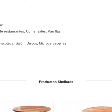
n:
e restaurantes, Comensales, Parrillas
Discoteca, Salón, Discos, Microcervecerías
, Snack Bars
 Jardín o Patio de Restaurantes, Bares, Hoteles y Resorts
Productos Similares
ión de hotel, vestíbulos de hotel, vestíbulos de hotel, salas de baile