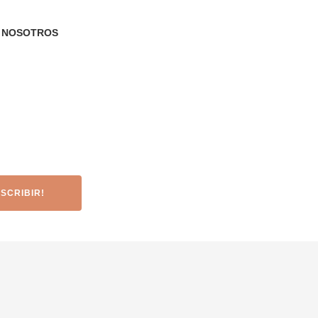
A NOSOTROS
 certificación ISO 9001: 2015.
Tenemos la selección
azo
aquí
.
FurnitureRoots fabrica muebles a medida y a