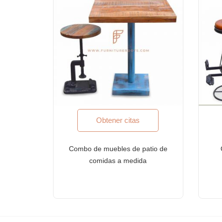
Proyectos llave en mano, Mobiliario Contract, Soci
Mobiliario para arquitectos y diseñadores de interio
Importadores y exportaciones de muebles
Diseños de exportación de muebles indios
Tiendas de muebles y cadenas minoristas
Escuelas y Bibliotecas
Eventos corporativos, bodas y banquetes
Centros comerciales y patios de comida
Resorts de vacaciones y villas de vacaciones
Espacios de convivencia, Hostales
Obtener citas
Residencias ejecutivas, viviendas corporativas, res
Mobiliario para empresas Fortune-500, empresas qu
Combo de muebles de patio de
Mobiliario para Bancos
comidas a medida
Mobiliario de despacho de abogados
Otras aplicaciones de mobiliario comercial y hoteler
¿POR QUÉ FURNITUREROOTS?
Somos un fabricante de muebles a medida con certi