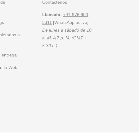
 de
Contáctenos
ial, FurnitureRoots es la principal marca de muebles personalizados 
ados para los requisitos de una empresa.
Para estar al tanto de nuestro
Llamada:
+91-976 900
gs
3311
[WhatsApp activo]
De lunes a sábado de 10
pletados a
a. M. A 7 p. M. (GMT +
5.30 h.)
 entrega
en la Web