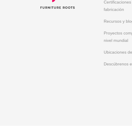
Certificaciones
Habiendo ejecutado más de 300 proyectos a nivel mund
fabricación
individualistas, cautivadores y resistentes personaliz
Pinterest
Recursos y blo
Proyectos com
nivel mundial
Ubicaciones de
Descúbrenos 