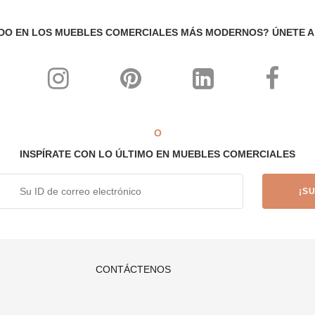
o comercial intensivo
DO EN LOS MUEBLES COMERCIALES MÁS MODERNOS? ÚNETE 
con altos niveles de comodidad ergonómica
nar con cualquier tema, interior y decoración.
 los tiempos!
O
e la industria de muebles comerciales a medida altamente aclamado con
uebles exquisitos hechos a mano y hechos a medida. Échales un vist
INSPÍRATE CON LO ÚLTIMO EN MUEBLES COMERCIALES
ísticos
ñadores de interiores
n
CONTÁCTENOS