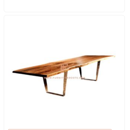
superior de borde vivo de 2 ″ de grosor y bases
curvas de metal gemelas