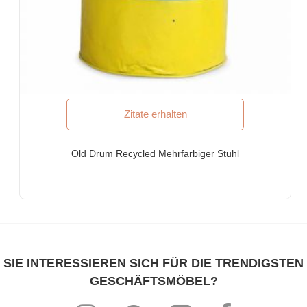
Einkaufszentren & Lebensmittelgerichte
Ferienorte & Ferienvillen
Ko-Lebensräume, Herbergen
Firmenunterkünfte & verlängerte Aufenthalte
Möbel für Fortune-500-Unternehmen, börsennotierte
Unternehmen, multinationale Konzerne (MNCs)
Möbel für Banken
Zitate erhalten
Möbel für Anwaltskanzlei
WARUM FURNITUREROOTS?
Old Drum Recycled Mehrfarbiger Stuhl
Wir sind ISO-9001:2015 zertifizierter Hersteller von
maßgefertigten Möbeln. Unsere Produkte erfüllen höchste
internationale Qualitätsstandards
Jedes Produkt ist speziell für den schweren kommerziellen
Einsatz entwickelt worden.
Hochgradig individualistische Designs in Verbindung mit hohem
SIE INTERESSIEREN SICH FÜR DIE TRENDIGSTEN
ergonomischen Komfort
GESCHÄFTSMÖBEL?
Unser gesamtes Sortiment kann individuell auf jedes Thema,
jede Einrichtung und jedes Dekor abgestimmt werden.