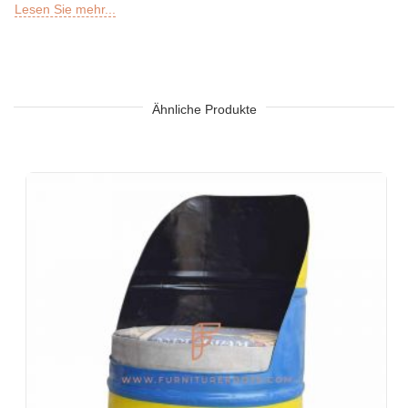
Lesen Sie mehr...
Außenbar, Sky Lounge, Dach, Garten oder Terrasse von
Restaurants, Bars, Hotels und Resorts
Sheesha Lounge, Hookah-Café / Bar
Teekette, QSRs
Hotel, Resort, Gästehaus, Motel
Ähnliche Produkte
Food Court, Cafeteria & Kantine
Hotelbettzimmer, Hotelwohnzimmer, Hotelrezeption,
Hotellobbys, Hotelfoyers, Ballsäle
Büros & Co-Arbeitsplätze
Veranstaltungen & Bankette
Schlüsselfertige Projekte, Vertragsmöbel,
Wohnungsbaugesellschaften
Möbel für Architekten und Innenarchitekten
Möbel-Importeure und -Exporte
Indische Möbel-Exportmuster
Möbelgeschäfte & Einzelhandelsketten
Schulen und Bibliotheken
Firmenveranstaltungen, Hochzeiten & Bankette