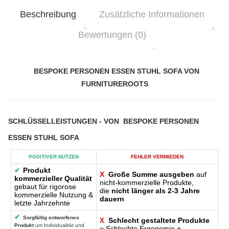
Beschreibung
Zusätzliche Informationen
Bewertungen (0)
BESPOKE PERSONEN ESSEN STUHL SOFA VON
FURNITUREROOTS
SCHLÜSSELLEISTUNGEN
- VON
BESPOKE PERSONEN
ESSEN STUHL SOFA
POSITIVER NUTZEN
FEHLER VERMIEDEN
Produkt
✔
X
Große Summe ausgeben
auf
kommerzieller Qualität
nicht-kommerzielle Produkte,
gebaut für rigorose
die
nicht länger als 2-3 Jahre
kommerzielle Nutzung &
dauern
letzte Jahrzehnte
✔
Sorgfältig entworfenes
Schlecht gestaltete Produkte
X
Produkt
um Individualität und
= Schlechte Ergonomie +