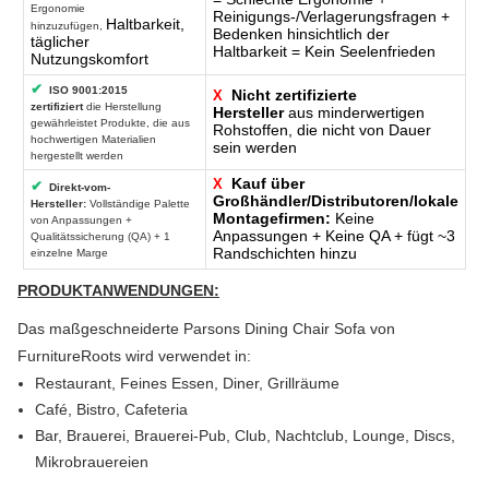
Ergonomie
Reinigungs-/Verlagerungsfragen +
Haltbarkeit,
hinzuzufügen,
Bedenken hinsichtlich der
täglicher
Haltbarkeit = Kein Seelenfrieden
Nutzungskomfort
✔
ISO 9001:2015
Nicht zertifizierte
X
zertifiziert
die Herstellung
Hersteller
aus minderwertigen
gewährleistet Produkte, die aus
Rohstoffen, die nicht von Dauer
hochwertigen Materialien
sein werden
hergestellt werden
Kauf über
X
✔
Direkt-vom-
Großhändler/Distributoren/lokale
Hersteller:
Vollständige Palette
Montagefirmen:
Keine
von Anpassungen +
Anpassungen + Keine QA + fügt ~3
Qualitätssicherung (QA) + 1
Randschichten hinzu
einzelne Marge
PRODUKTANWENDUNGEN:
Das maßgeschneiderte Parsons Dining Chair Sofa von
FurnitureRoots wird verwendet in:
Restaurant, Feines Essen, Diner, Grillräume
Café, Bistro, Cafeteria
Bar, Brauerei, Brauerei-Pub, Club, Nachtclub, Lounge, Discs,
Mikrobrauereien
Feinkost oder Delikatessen, Bäckerei, Konditorei, Imbissstuben