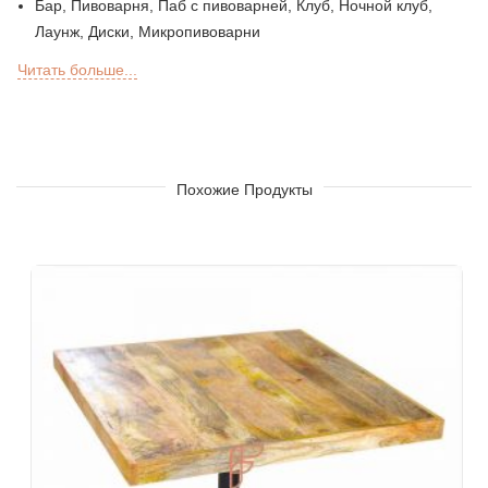
Бар, Пивоварня, Паб с пивоварней, Клуб, Ночной клуб,
Лаунж, Диски, Микропивоварни
Гастрономы или деликатесы, Пекарня, Кондитерская,
Читать больше...
Закусочные
Бар на открытом воздухе, лаунж Sky, секции на крыше, в
саду или патио в ресторанах, барах, отелях и курортах
Sheesha Lounge, Кальян-кафе / бар
Чайная цепочка, QSR
Похожие Продукты
Гостиница, Курорт, Гостевой Дом, Мотель
Фуд-корт, кафетерий и столовая
Кровать в отеле, Гостиная, Стойка регистрации, Вестибюли
отеля, Фойе отеля, Бальные залы
Офисы и коворкинг
События и банкеты
Проекты под ключ, Контрактная мебель, ЖК
Мебель для архитекторов и дизайнеров интерьера
Импортеры и экспорт мебели
Экспортные образцы индийской мебели
Мебельные магазины и розничные сети