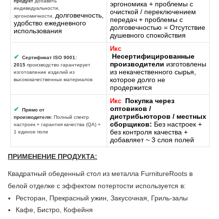
продукт
добавить
эргономика + проблемы с
индивидуальности,
очисткой / переключением
долговечность,
эргономичности,
передач + проблемы с
удобство ежедневного
долговечностью = Отсутствие
использования
душевного спокойствия
Икс
Несертифицированные
✔
Сертификат ISO 9001:
производители
изготовлены
2015
производство гарантирует
из некачественного сырья,
изготовление изделий из
которое долго не
высококачественных материалов
продержится
Покупка через
Икс
оптовиков /
✔
Прямо от
дистрибьюторов / местных
производителя:
Полный спектр
сборщиков:
Без настроек +
настроек + гарантия качества (QA) +
без контроля качества +
1 единое поле
добавляет ~ 3 слоя полей
ПРИМЕНЕНИЕ ПРОДУКТА:
Квадратный обеденный стол из металла FurnitureRoots в
белой отделке с эффектом потертости используется в:
Ресторан, Прекрасный ужин, Закусочная, Гриль-залы
Кафе, Бистро, Кофейня