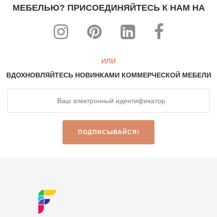
В высшей степени индивидуальный дизайн сочетается с
МЕБЕЛЬЮ? ПРИСОЕДИНЯЙТЕСЬ К НАМ НА
высоким уровнем эргономического комфорта
Весь наш ассортимент может быть изготовлен на заказ в
соответствии с любой темой, интерьером и декором.
Самые доступные цены от производителей!
ИЛИ
О НАС
ВДОХНОВЛЯЙТЕСЬ НОВИНКАМИ КОММЕРЧЕСКОЙ МЕБЕЛИ
FurnitureRoots - признанный производитель, экспортер и
лидер отрасли, сертифицированный по стандарту ISO 9001:
2015.
У нас самый большой в Индии выбор из более чем
2200 эксклюзивных дизайнов мебели ручной работы,
изготовленных на заказ. Проверь их
Вот
.
FurnitureRoots
производит мебель на заказ для:
Рестораны, кафе и бары, отели и курорты
Мебель по индивидуальному проекту для архитекторов и
дизайнеров интерьеров
Офис и коворкинг
Импортеры мебели и экспортная мебель
Розничные магазины мебели и сети