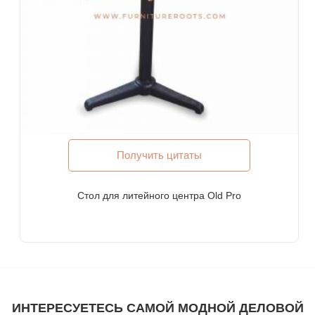
Школы и библиотеки
Корпоративные мероприятия, свадьбы и банкеты
Торговые центры и фуд-корты
Курорты и виллы для отпуска
Совместные жилые помещения, Хостелы
Корпоративное жилье и длительное проживание
Мебель для компаний из списка Fortune-500, публичных
компаний, транснациональных корпораций (ТНК)
Мебель для банков
Получить цитаты
Мебель для юридических фирм
ПОЧЕМУ МЕБЕЛЬ-РОБОТА?
Стол для литейного центра Old Pro
Мы являемся сертифицированным производителем
мебели на заказ ISO-9001: 2015. Наша продукция
соответствует самым высоким международным стандартам
качества.
Каждый продукт предназначен для коммерческого
использования в тяжелых условиях.
ИНТЕРЕСУЕТЕСЬ САМОЙ МОДНОЙ ДЕЛОВОЙ