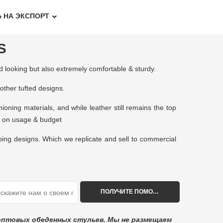
 НА ЭКСПОРТ
S
od looking but also extremely comfortable & sturdy.
 other tufted designs.
ning materials, and while leather still remains the top
ng on usage & budget
pping designs. Which we replicate and sell to commercial
оптовых обеденных стульев. Мы не размещаем