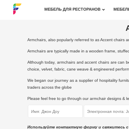
МЕБЕЛЬ ДЛЯ РЕСТОРАНОВ
МЕБЕЛ
Armchairs, also popularly referred to as Accent chairs a
Armchairs are typically made in a wooden frame, stuffed 
Although today, armchairs and accent chairs are can be
choice, velvet, fabric, cane weave & engineered perfo
We began our journey as a supplier of hospitality furni
traders across the globe
Please feel free to go through our armchair designs & l
Используйте контактную форму и свяжитесь с