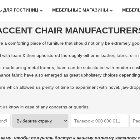
Ь ДЛЯ ГОСТИНИЦ
МЕБЕЛЬНЫЕ МАГАЗИНЫ
МЕБЕЛЬ
ACCENT CHAIR MANUFACTURER
re a comforting piece of furniture that should not only be extremely go
with foam & then upholstered thoroughly either in leather, fabric, or in
 made using metal frames, foam can be substituted with modern cushio
rmance fabric have also emerged as great upholstery choices dependi
ture which allowed us plenty of time to experiment with novel, jaw-dro
et us know in case of any concerns or queries.
 нами, чтобы получить доступ к нашему полному каталогу 