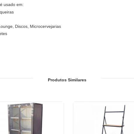
 é usado em:
squeiras
Lounge, Discos, Microcervejarias
etes
es de pátio de restaurantes, bares, hotéis e resorts
saguões de hotel, vestíbulos de hotel, salões de baile
Produtos Similares
dades habitacionais