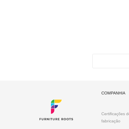
Índia, com mais de 2.200 designs de móveis requintad
Restaurantes, cafés e bares, hotéis e resorts
Móveis sob medida para arquitetos e designers de i
Espaços de escritório e de colaboração
Importadores de móveis e exportação de móveis
Redes e lojas de varejo de móveis
Móveis para biblioteca, clube e escola
Móveis para eventos e móveis para banquetes
Outros requisitos de móveis B2B
Tendo executado mais de 300 projetos globalmente, a 
cativantes e pesados, personalizados de acordo com
Pinterest
COMPANHIA
Certificações 
fabricação