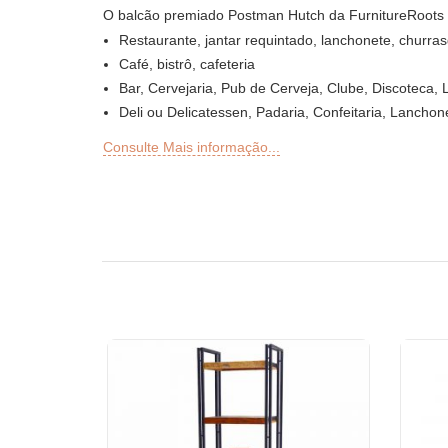
O balcão premiado Postman Hutch da FurnitureRoots
Restaurante, jantar requintado, lanchonete, churra
Café, bistrô, cafeteria
Bar, Cervejaria, Pub de Cerveja, Clube, Discoteca, 
Deli ou Delicatessen, Padaria, Confeitaria, Lanchon
Bar ao ar livre, Sky Lounge, Rooftop, jardim ou seçõ
Consulte Mais informação...
Sheesha Lounge, Hookah Café / Bar
Cadeia de Chá, QSRs
Hotel, Resort, Pousada, Motel
Praça de alimentação, cafeteria e cantina
Quartos de hotel, sala de estar, recepção de hotel, 
Escritórios e espaços de colaboração
Eventos e banquetes
Projetos chave na mão, contratos de móveis, socie
Móveis para arquitetos e designers de interiores
Importadores e exportadores de móveis
Desenhos de exportação de móveis indianos
Lojas de móveis e cadeias de varejo
Escolas e Bibliotecas