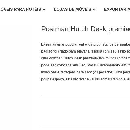
ÓVEIS PARA HOTÉIS
LOJAS DE MÓVEIS
EXPORTAR 
Postman Hutch Desk premia
Extremamente popular entre os proprietários de muito
padrão foi criado para elevar a fasquia com seu estilo ec
cum Postman Hutch Desk premiada tem muitos comparti
pode ser colocada em uso. Possui acabamento em me
inserções e ferragens para serviços pesados. Uma peç
poupa espaço, esta secretária vai durar mais tempo e te