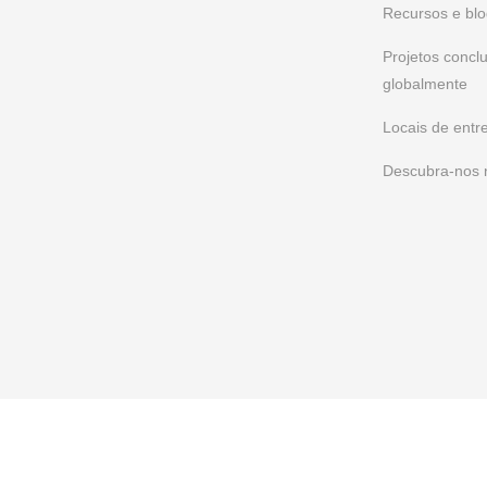
Recursos e bl
Projetos concl
globalmente
Locais de entr
Descubra-nos
FAQs
Política de Privacidade
Termo