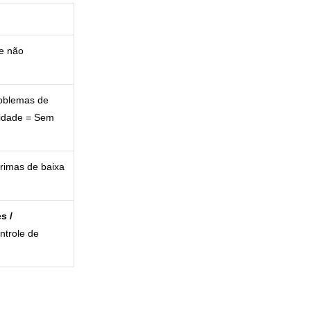
e não
oblemas de
lidade = Sem
primas de baixa
s /
trole de