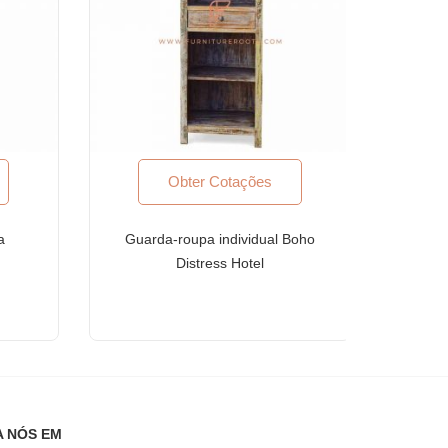
Obter Cotações
a
Guarda-roupa individual Boho
Distress Hotel
ões internacionais de qualidade
A NÓS EM
tificação ISO 9001: 2015.
Temos a maior seleção da