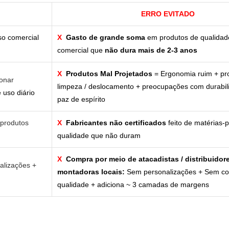
ERRO EVITADO
so comercial
X
Gasto de grande soma
em produtos de qualidad
comercial que
não dura mais de 2-3 anos
X
Produtos Mal Projetados
= Ergonomia ruim + pr
ionar
limpeza / deslocamento + preocupações com durabi
 uso diário
paz de espírito
 produtos
X
Fabricantes não certificados
feito de matérias-
qualidade que não duram
X
Compra por meio de atacadistas / distribuidore
alizações +
montadoras locais:
Sem personalizações + Sem con
qualidade + adiciona ~ 3 camadas de margens