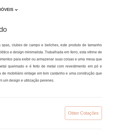
MÓVEIS
do
s spas, clubes de campo e beliches, este produto de tamanho
lético e design minimalista. Trabalhada em ferro, esta vitrine de
mentos para exibir ou armazenar suas coisas e uma mesa que
tal queimado e é feito de metal com revestimento em pó e
a de mobiliário vintage em tom castanho e uma construção que
m um design e utilização perenes.
Obter Cotações