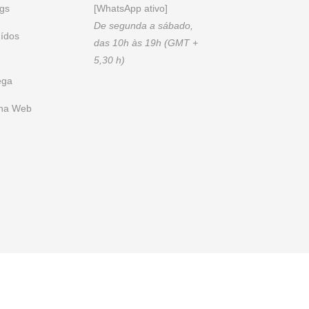
ogs
[WhatsApp ativo]
De segunda a sábado,
uídos
das 10h às 19h (GMT +
5,30 h)
ega
 na Web
s de uso
0
View List
Product added to enquiry list!