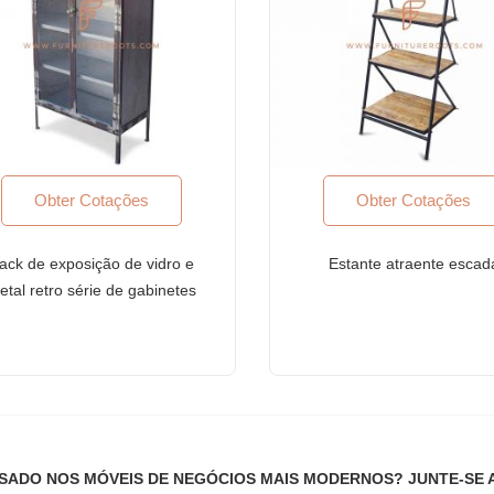
pital aberto, corporações multinacionais (MNCs)
Obter Cotações
Obter Cotações
ack de exposição de vidro e
Estante atraente escad
etal retro série de gabinetes
ficação ISO-9001: 2015. Nossos produtos atendem aos mais altos padr
 5 camadas com acabamento
 uso comercial pesado
em prata escovada
ltos níveis de conforto ergonômico
inar com qualquer tema, interior e decoração
os tempos!
SADO NOS MÓVEIS DE NEGÓCIOS MAIS MODERNOS? JUNTE-SE 
ndustrial altamente aclamado de móveis comerciais sob medida com cer