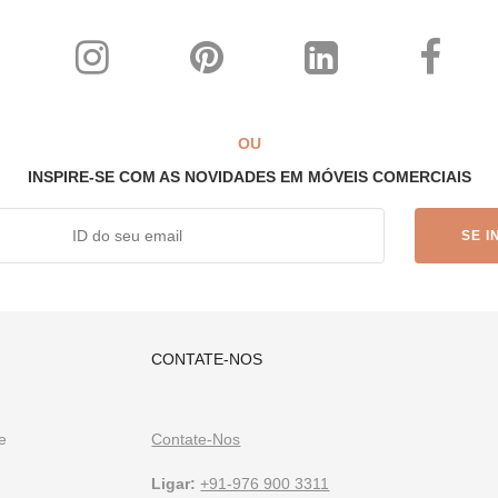
os feitos à mão e feitos sob medida. Vê-los
aqui
.
FurnitureRoots faz m
nteriores
OU
INSPIRE-SE COM AS NOVIDADES EM MÓVEIS COMERCIAIS
FurnitureRoots é a principal marca de móveis personalizados da Índia,
 as necessidades de um negócio.
Para ficar a par dos nossos móveis e
CONTATE-NOS
de
Contate-Nos
Ligar:
+91-976 900 3311