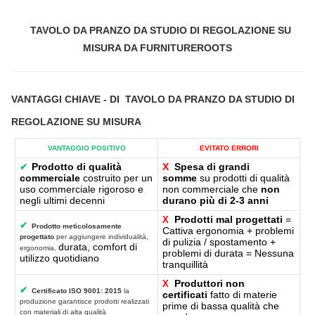
TAVOLO DA PRANZO DA STUDIO DI REGOLAZIONE SU
MISURA DA FURNITUREROOTS
VANTAGGI CHIAVE
- DI
TAVOLO DA PRANZO DA STUDIO DI
REGOLAZIONE SU MISURA
VANTAGGIO POSITIVO
EVITATO ERRORI
Prodotto di qualità
X
Spesa di grandi
✔
commerciale
costruito per un
somme
su prodotti di qualità
uso commerciale rigoroso e
non commerciale che
non
negli ultimi decenni
durano più di 2-3 anni
Prodotti mal progettati
=
X
✔
Prodotto meticolosamente
Cattiva ergonomia + problemi
progettato
per aggiungere individualità,
di pulizia / spostamento +
durata, comfort di
ergonomia,
problemi di durata = Nessuna
utilizzo quotidiano
tranquillità
Produttori non
X
✔
Certificato ISO 9001: 2015
la
certificati
fatto di materie
produzione garantisce prodotti realizzati
prime di bassa qualità che
con materiali di alta qualità