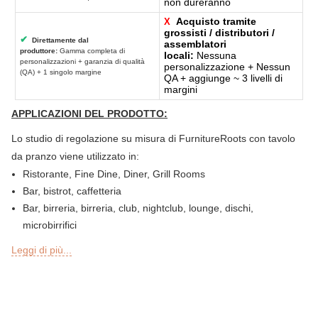
non dureranno
Acquisto tramite
X
grossisti / distributori /
✔
Direttamente dal
assemblatori
produttore:
Gamma completa di
locali:
Nessuna
personalizzazioni + garanzia di qualità
personalizzazione + Nessun
(QA) + 1 singolo margine
QA + aggiunge ~ 3 livelli di
margini
APPLICAZIONI DEL PRODOTTO:
Lo studio di regolazione su misura di FurnitureRoots con tavolo
da pranzo viene utilizzato in:
Ristorante, Fine Dine, Diner, Grill Rooms
Bar, bistrot, caffetteria
Bar, birreria, birreria, club, nightclub, lounge, dischi,
microbirrifici
Gastronomia o gastronomia, panetteria, pasticceria, snack bar
Leggi di più...
Sezioni bar all'aperto, Sky Lounge, terrazza, giardino o patio di
ristoranti, bar, hotel e resort
Sheesha Lounge, Hookah Caffetteria / bar
Catena del tè, QSR