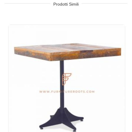
Hotel, resort, pensione, motel
Prodotti Simili
Food Court, caffetteria e mensa
Camere da letto dell'hotel, soggiorno dell'hotel, reception
dell'hotel, lobby dell'hotel, foyer dell'hotel, sale da ballo
Uffici e spazi di co-working
Eventi e banchetti
Progetti chiavi in mano, arredamento contract, società
immobiliari
Mobili per architetti e interior designer
Importatori ed esportazioni di mobili
Disegni di esportazione di mobili indiani
Negozi di mobili e catene di vendita al dettaglio
Scuole e biblioteche
Eventi aziendali, matrimoni e banchetti
Centri commerciali e food court
Villaggi turistici e ville per le vacanze
Spazi di convivenza, ostelli
Alloggi aziendali e soggiorni prolungati
Mobili per aziende Fortune-500, società quotate in borsa,