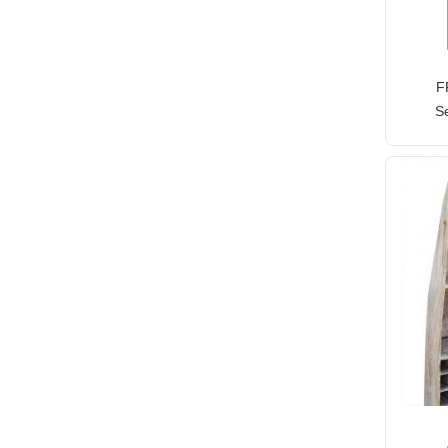
F
Se
p