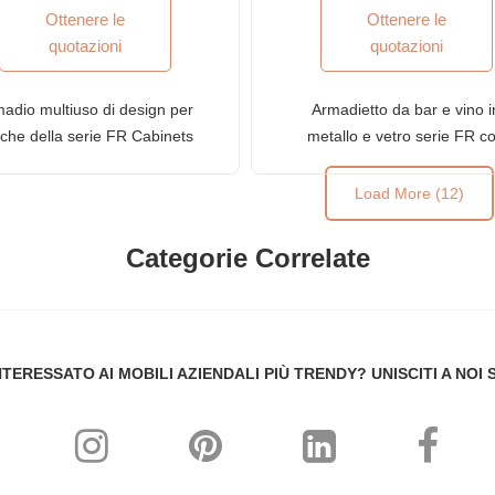
Ottenere le
Ottenere le
quotazioni
quotazioni
adio multiuso di design per
Armadietto da bar e vino i
che della serie FR Cabinets
metallo e vetro serie FR c
in finitura anticata
finitura marrone ruggine
Load More (12)
Categorie Correlate
NTERESSATO AI MOBILI AZIENDALI PIÙ TRENDY? UNISCITI A NOI 