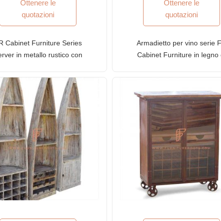
Ottenere le
Ottenere le
quotazioni
quotazioni
R Cabinet Furniture Series
Armadietto per vino serie 
rver in metallo rustico con
Cabinet Furniture in legno 
orte in rete e ruote girevoli
recupero ecologico