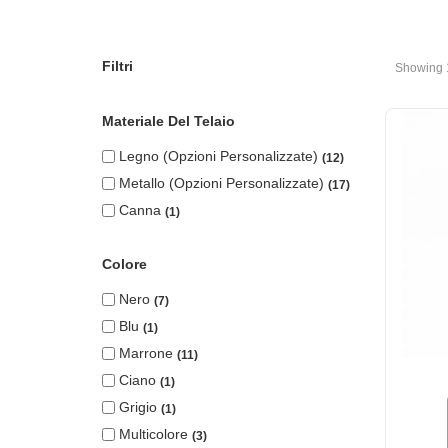
Filtri
Showing 
Materiale Del Telaio
Legno (opzioni Personalizzate)
12
Metallo (opzioni Personalizzate)
17
Canna
1
Colore
Nero
7
Blu
1
Marrone
11
Ciano
1
Grigio
1
Multicolore
3