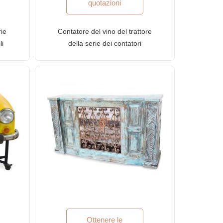
quotazioni
rie
Contatore del vino del trattore
li
della serie dei contatori
lo
dell'automobile FR con la parte
superiore di legno di recupero
Ottenere le