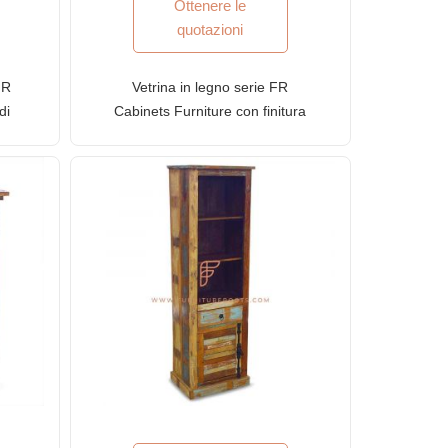
Ottenere le
quotazioni
FR
Vetrina in legno serie FR
di
Cabinets Furniture con finitura
Rough Sawn (Aara)