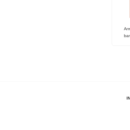
Arm
bar
I