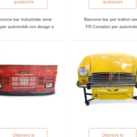
quotazioni
quotazioni
ncone bar industriale serie
Bancone bar per trattori se
per automobili con design a
FR Contatori per automobi
iglia per camion e piano in
con piano in legno massel
legno
(piccolo)
Ottenere le
Ottenere le