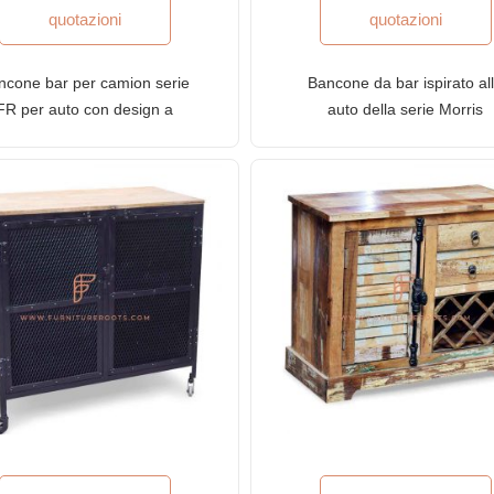
quotazioni
quotazioni
ncone bar per camion serie
Bancone da bar ispirato al
FR per auto con design a
auto della serie Morris
iglia TATA e piano in legno
Ambassador FR per automob
in giallo