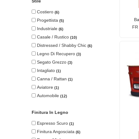
Stile
Costiero
6
Ba
Progettista
5
FR 
Industriale
6
gr
Casale / Rustico
10
Distressed / Shabby Chic
6
Legno Di Recupero
3
Segato Grezzo
3
Intagliato
1
Canna / Rattan
1
Aviatore
1
Automobile
12
Finitura In Legno
Espresso Scuro
1
Finitura Angosciata
6