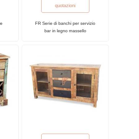
quotazioni
le
FR Serie di banchi per servizio
bar in legno massello
ili
verniciato verde chiaro
antistress e bancone per vino
con griglie in ferro e intaglio a
mano