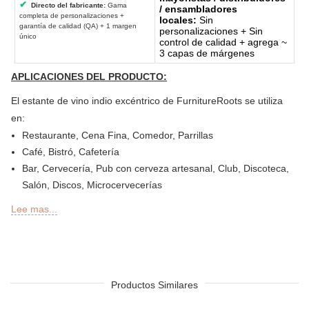
✔
Directo del fabricante:
Gama
/ ensambladores
completa de personalizaciones +
locales:
Sin
garantía de calidad (QA) + 1 margen
personalizaciones + Sin
único
control de calidad + agrega ~
3 capas de márgenes
APLICACIONES DEL PRODUCTO:
El estante de vino indio excéntrico de FurnitureRoots se utiliza
en:
Restaurante, Cena Fina, Comedor, Parrillas
Café, Bistró, Cafetería
Bar, Cervecería, Pub con cerveza artesanal, Club, Discoteca,
Salón, Discos, Microcervecerías
Delicatessen o Delicatessen, Panadería, Pastelería, Snack
Lee mas...
Bars
Secciones de Bar al aire libre, Sky Lounge, Azotea, Jardín o
Patio de Restaurantes, Bares, Hoteles y Resorts
Sheesha Lounge, Hookah Cafe / Bar
Cadena de té, QSR
Productos Similares
Hotel, centro turístico, casa de huéspedes, motel