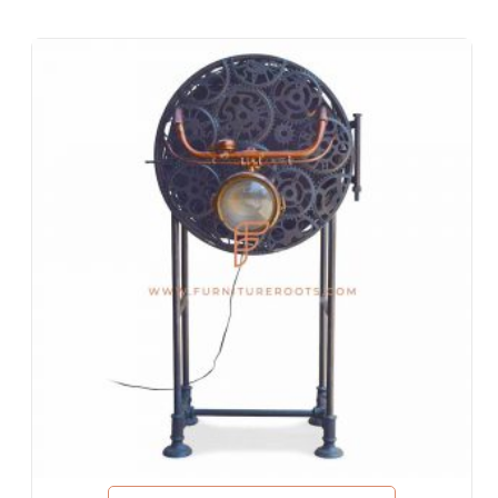
Patio de comidas, cafetería y cantina
Habitaciones de hotel, sala de estar de hotel, recepción de
hotel, vestíbulos de hotel, vestíbulos de hotel, salas de baile
Oficinas y espacios de coworking
Eventos y banquetes
Proyectos llave en mano, Mobiliario Contract, Sociedades de
Vivienda
Mobiliario para arquitectos y diseñadores de interiores
Importadores y exportaciones de muebles
Diseños de exportación de muebles indios
Tiendas de muebles y cadenas minoristas
Escuelas y Bibliotecas
Eventos corporativos, bodas y banquetes
Centros comerciales y patios de comida
Resorts de vacaciones y villas de vacaciones
Espacios de convivencia, Hostales
Viviendas corporativas y estancias prolongadas
Mobiliario para empresas Fortune-500, empresas que cotizan
en bolsa, corporaciones multinacionales (MNC)