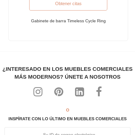
Obtener citas
Mobiliario para Bancos
Mobiliario de despacho de abogados
Gabinete de barra Timeless Cycle Ring
¿POR QUÉ FURNITUREROOTS?
Somos un fabricante de muebles a medida con certificación
ISO-9001: 2015. Nuestros productos cumplen con los más
altos estándares internacionales de calidad.
Cada producto está especialmente diseñado para uso
comercial intensivo
¿INTERESADO EN LOS MUEBLES COMERCIALES
Diseños altamente individualistas entremezclados con altos
MÁS MODERNOS? ÚNETE A NOSOTROS
niveles de comodidad ergonómica
Toda nuestra gama se puede personalizar para combinar con
cualquier tema, interior y decoración.
¡Los precios de fabricante más asequibles de todos los
tiempos!
O
INSPÍRATE CON LO ÚLTIMO EN MUEBLES COMERCIALES
SOBRE NOSOTROS
FurnitureRoots es un fabricante, exportador y líder de la industria