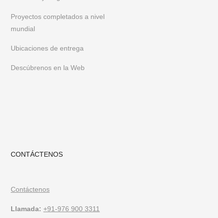
una empresa.
Para estar al tanto de nuestros últimos muebles y
diseños, síganos en
Instagram
o
Pinterest
Proyectos completados a nivel
mundial
Ubicaciones de entrega
Descúbrenos en la Web
CONTÁCTENOS
Contáctenos
Llamada:
+91-976 900 3311