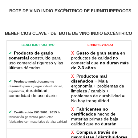
BOTE DE VINO INDIO EXCÉNTRICO DE FURNITUREROOTS
BENEFICIOS CLAVE
- DE
BOTE DE VINO INDIO EXCÉNTRICO
BENEFICIO POSITIVO
ERROR EVITADO
Producto de grado
X
Gasto de gran suma
en
✔
comercial
construido para
productos de calidad no
uso comercial riguroso y las
comercial que
no duran más
últimas décadas
de 2-3 años
Productos mal
X
diseñados
= Mala
✔
Producto meticulosamente
ergonomía + problemas de
diseñado
para agregar individualidad,
durabilidad,
limpieza / cambio +
ergonomía,
comodidad de uso diario
problemas de durabilidad =
No hay tranquilidad
Fabricantes no
X
✔
Certificación ISO 9001: 2015
la
certificados
hecho de
fabricación garantiza productos
materias primas de baja
fabricados con materiales de alta calidad
calidad que no durarán
Compra a través de
X
mayoristas / distribuidores