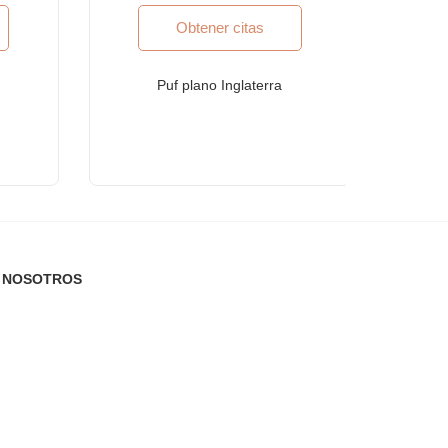
Obtener citas
Puf plano Inglaterra
s estándares internacionales de calidad.
A NOSOTROS
 certificación ISO 9001: 2015.
Tenemos la selección