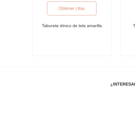
Espacios de convivencia, Hostales
Obtener citas
Residencias ejecutivas, viviendas corporativas, res
Mobiliario para empresas Fortune-500, empresas qu
Taburete étnico de tela amarilla
T
Mobiliario para Bancos
Mobiliario de despacho de abogados
Otras aplicaciones de mobiliario comercial y hoteler
¿POR QUÉ FURNITUREROOTS?
Somos un fabricante de muebles a medida con certi
Cada producto está especialmente diseñado para us
¿INTERESA
Diseños altamente individualistas entremezclados 
Toda nuestra gama se puede personalizar para combi
¡Los precios de fabricante más asequibles de todos
SOBRE NOSOTROS
FurnitureRoots es un fabricante, exportador y líder d