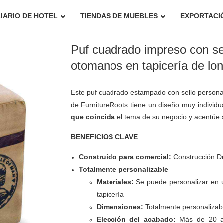
IARIO DE HOTEL
TIENDAS DE MUEBLES
EXPORTACI
Puf cuadrado impreso con sel
otomanos en tapicería de lon
Este puf cuadrado estampado con sello personal
de FurnitureRoots tiene un diseño muy individu
que coincida
el tema de su negocio y acentúe s
BENEFICIOS CLAVE
Construido para comercial:
Construcción Du
Totalmente personalizable
Materiales:
Se puede personalizar en u
tapicería
Dimensiones:
Totalmente personalizabl
Elección del acabado:
Más de 20 ac