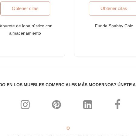
Obtener citas
Obtener citas
idencias administradas y estancias prolongadas
e cotizan en bolsa, corporaciones multinacionales (MNC)
aburete de lona rústico con
Funda Shabby Chic
almacenamiento
o
ficación ISO-9001: 2015. Nuestros productos cumplen con los más alto
o comercial intensivo
DO EN LOS MUEBLES COMERCIALES MÁS MODERNOS? ÚNETE 
con altos niveles de comodidad ergonómica
nar con cualquier tema, interior y decoración.
 los tiempos!
O
e la industria de muebles comerciales a medida altamente aclamado con