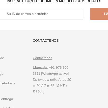
uebles exquisitos hechos a mano y hechos a medida. Échales un vist
INSPÍRATE CON LO ÚLTIMO EN MUEBLES COMERCIALES
ísticos
ñadores de interiores
n
CONTÁCTENOS
 de
Contáctenos
ial, FurnitureRoots es la principal marca de muebles personalizados 
ados para los requisitos de una empresa.
Para estar al tanto de nuestro
Llamada:
+91-976 900
gs
3311
[WhatsApp activo]
De lunes a sábado de 10
pletados a
a. M. A 7 p. M. (GMT +
5.30 h.)
 entrega