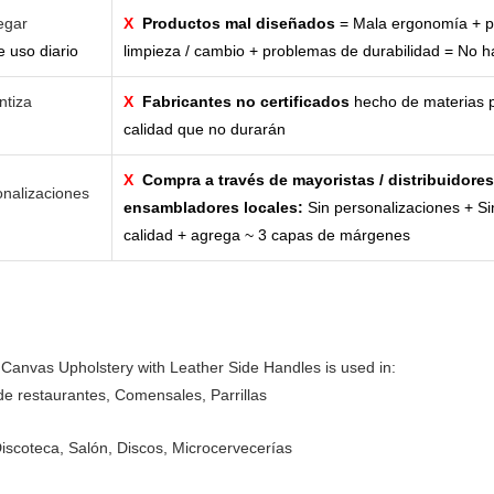
egar
X
Productos mal diseñados
= Mala ergonomía + p
 uso diario
limpieza / cambio + problemas de durabilidad = No ha
ntiza
X
Fabricantes no certificados
hecho de materias p
calidad que no durarán
X
Compra a través de mayoristas / distribuidores
nalizaciones
ensambladores locales:
Sin personalizaciones + Si
calidad + agrega ~ 3 capas de márgenes
Canvas Upholstery with Leather Side Handles is used in:
e restaurantes, Comensales, Parrillas
Discoteca, Salón, Discos, Microcervecerías
, Snack Bars