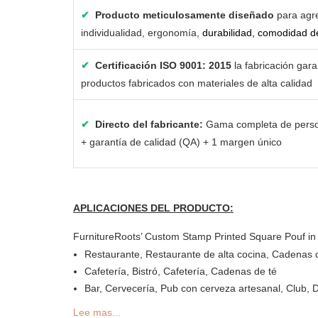
✔
Producto meticulosamente diseñado
para agr
individualidad, ergonomía,
durabilidad, comodidad de
✔
Certificación ISO 9001: 2015
la fabricación gara
productos fabricados con materiales de alta calidad
✔
Directo del fabricante:
Gama completa de perso
+ garantía de calidad (QA) + 1 margen único
APLICACIONES DEL PRODUCTO:
FurnitureRoots’ Custom Stamp Printed Square Pouf in 
Restaurante, Restaurante de alta cocina, Cadenas d
Cafetería, Bistró, Cafetería, Cadenas de té
Bar, Cervecería, Pub con cerveza artesanal, Club, 
Delicatessen o Delicatessen, Panadería, Pastelería
Lee mas...