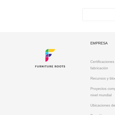
más grande de la India de más de 2200 diseños de m
medida para:
Restaurantes, cafés y bares Hoteles y complejos tur
Muebles hechos a la medida para arquitectos y dise
Espacios de oficina y coworking
Importadores de muebles y muebles de exportació
Tiendas minoristas de muebles y cadenas
EMPRESA
Mobiliario de biblioteca, club y escuela
Mobiliario para eventos y mobiliario para banquetes
Otros requisitos de muebles B2B
Certificaciones
Habiendo ejecutado más de 300 proyectos a nivel mund
fabricación
individualistas, cautivadores y resistentes personaliz
Pinterest
Recursos y blo
Proyectos com
nivel mundial
Ubicaciones de