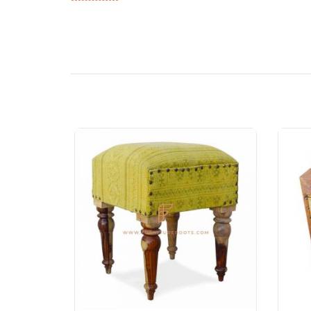
Secciones de Bar al aire libre, Sky Lounge, Azotea,
Sheesha Lounge, Hookah Cafe / Bar
Restaurantes de servicio rápido (QSR)
Resort Hotel
Hotel de diseño, hotel boutique y resort
Casa de huéspedes, Motel
Patio de comidas, cafetería y cantina
Habitaciones de hotel, sala de estar de hotel, recepc
Oficinas y espacios de coworking
Eventos y banquetes
Proyectos llave en mano, Mobiliario Contract, Soci
Mobiliario para arquitectos y diseñadores de interio
Importadores y exportaciones de muebles
Diseños de exportación de muebles indios
Tiendas de muebles y cadenas minoristas
Escuelas y Bibliotecas
Eventos corporativos, bodas y banquetes
Centros comerciales y patios de comida
Resorts de vacaciones y villas de vacaciones