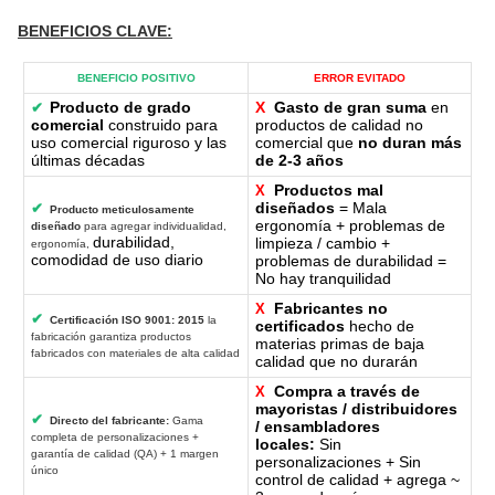
BENEFICIOS CLAVE
:
BENEFICIO POSITIVO
ERROR EVITADO
Producto de grado
X
Gasto de gran suma
en
✔
comercial
construido para
productos de calidad no
uso comercial riguroso y las
comercial que
no duran más
últimas décadas
de 2-3 años
Productos mal
X
diseñados
= Mala
✔
Producto meticulosamente
ergonomía + problemas de
diseñado
para agregar individualidad,
durabilidad,
limpieza / cambio +
ergonomía,
comodidad de uso diario
problemas de durabilidad =
No hay tranquilidad
Fabricantes no
X
✔
Certificación ISO 9001: 2015
la
certificados
hecho de
fabricación garantiza productos
materias primas de baja
fabricados con materiales de alta calidad
calidad que no durarán
Compra a través de
X
mayoristas / distribuidores
✔
Directo del fabricante:
Gama
/ ensambladores
completa de personalizaciones +
locales:
Sin
garantía de calidad (QA) + 1 margen
personalizaciones + Sin
único
control de calidad + agrega ~