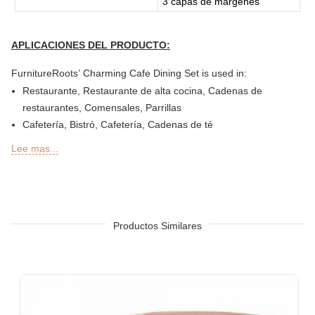
3 capas de márgenes
APLICACIONES DEL PRODUCTO:
FurnitureRoots’ Charming Cafe Dining Set is used in:
Restaurante, Restaurante de alta cocina, Cadenas de
restaurantes, Comensales, Parrillas
Cafetería, Bistró, Cafetería, Cadenas de té
Bar, Cervecería, Pub con cerveza artesanal, Club, Discoteca,
Lee mas...
Salón, Discos, Microcervecerías
Delicatessen o Delicatessen, Panadería, Pastelería, Snack
Bars
Secciones de Bar al aire libre, Sky Lounge, Azotea, Jardín o
Patio de Restaurantes, Bares, Hoteles y Resorts
Productos Similares
Sheesha Lounge, Hookah Cafe / Bar
Restaurantes de servicio rápido (QSR)
Resort Hotel
Hotel de diseño, hotel boutique y resort
Casa de huéspedes, Motel