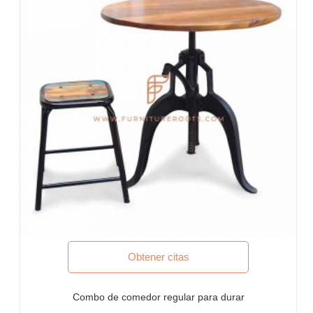
Patio de comidas, cafetería y cantina
Habitaciones de hotel, sala de estar de hotel, recepción de
hotel, vestíbulos de hotel, vestíbulos de hotel, salas de baile
Oficinas y espacios de coworking
Eventos y banquetes
Proyectos llave en mano, Mobiliario Contract, Sociedades de
Vivienda
Mobiliario para arquitectos y diseñadores de interiores
Importadores y exportaciones de muebles
Diseños de exportación de muebles indios
Tiendas de muebles y cadenas minoristas
Escuelas y Bibliotecas
Eventos corporativos, bodas y banquetes
Centros comerciales y patios de comida
Resorts de vacaciones y villas de vacaciones
Obtener citas
Espacios de convivencia, Hostales
Residencias ejecutivas, viviendas corporativas, residencias
administradas y estancias prolongadas
Combo de comedor regular para durar