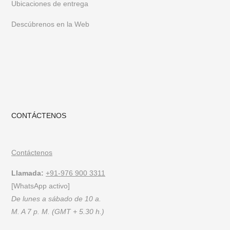
Habiendo ejecutado más de 300 proyectos a nivel mundial,
Ubicaciones de entrega
FurnitureRoots es la principal marca de muebles personalizados
Descúbrenos en la Web
de la India que ofrece muebles altamente individualistas,
cautivadores y resistentes personalizados para los requisitos de
una empresa.
Para estar al tanto de nuestros últimos muebles y
diseños, síganos en
Instagram
o
Pinterest
CONTÁCTENOS
Contáctenos
Llamada:
+91-976 900 3311
[WhatsApp activo]
De lunes a sábado de 10 a.
M. A 7 p. M. (GMT + 5.30 h.)