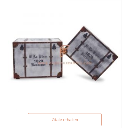
Gästehaus, Motel
Food Court, Cafeteria & Kantine
Hotelbettzimmer, Hotelwohnzimmer, Hotelrezeption,
Hotellobbys, Hotelfoyers, Ballsäle
Büros & Co-Arbeitsplätze
Veranstaltungen & Bankette
Schlüsselfertige Projekte, Vertragsmöbel,
Wohnungsbaugesellschaften
Möbel für Architekten und Innenarchitekten
Möbel-Importeure und -Exporte
Indische Möbel-Exportmuster
Möbelgeschäfte & Einzelhandelsketten
Schulen und Bibliotheken
Firmenveranstaltungen, Hochzeiten & Bankette
Einkaufszentren & Lebensmittelgerichte
Ferienorte & Ferienvillen
Ko-Lebensräume, Herbergen
Zitate erhalten
Executive Residences, Corporate Housing, Managed