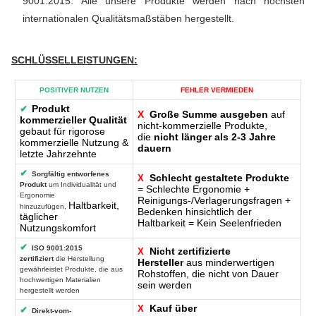
9001:2015. Alle unsere Produkte werden nach höchsten
internationalen Qualitätsmaßstäben hergestellt.
SCHLÜSSELLEISTUNGEN
:
POSITIVER NUTZEN
FEHLER VERMIEDEN
Produkt
✔
X
Große Summe ausgeben
auf
kommerzieller Qualität
nicht-kommerzielle Produkte,
gebaut für rigorose
die
nicht länger als 2-3 Jahre
kommerzielle Nutzung &
dauern
letzte Jahrzehnte
✔
Sorgfältig entworfenes
Schlecht gestaltete Produkte
X
Produkt
um Individualität und
= Schlechte Ergonomie +
Ergonomie
Reinigungs-/Verlagerungsfragen +
Haltbarkeit,
hinzuzufügen,
Bedenken hinsichtlich der
täglicher
Haltbarkeit = Kein Seelenfrieden
Nutzungskomfort
✔
ISO 9001:2015
Nicht zertifizierte
X
zertifiziert
die Herstellung
Hersteller
aus minderwertigen
gewährleistet Produkte, die aus
Rohstoffen, die nicht von Dauer
hochwertigen Materialien
sein werden
hergestellt werden
Kauf über
X
✔
Direkt-vom-