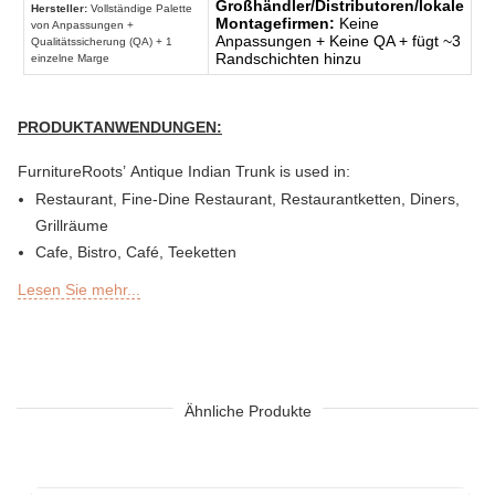
Großhändler/Distributoren/lokale
Hersteller:
Vollständige Palette
Montagefirmen:
Keine
von Anpassungen +
Anpassungen + Keine QA + fügt ~3
Qualitätssicherung (QA) + 1
Randschichten hinzu
einzelne Marge
PRODUKTANWENDUNGEN:
FurnitureRoots’ Antique Indian Trunk is used in:
Restaurant, Fine-Dine Restaurant, Restaurantketten, Diners,
Grillräume
Cafe, Bistro, Café, Teeketten
Bar, Brauerei, Brauerei-Pub, Club, Nachtclub, Lounge, Discs,
Lesen Sie mehr...
Mikrobrauereien
Feinkost oder Delikatessen, Bäckerei, Konditorei, Imbissstuben
Außenbar, Sky Lounge, Dach, Garten oder Terrasse von
Restaurants, Bars, Hotels und Resorts
Sheesha Lounge, Shisha Cafe / Bar
Ähnliche Produkte
Schnellrestaurants (QSRs)
Hotelanlage
Designer Hotel, Boutique Hotel & Resort