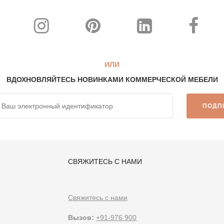
ртер и лидер отрасли, сертифицированный по стандарту ISO 9001: 
боты, изготовленных на заказ. Проверь их
Вот
.
FurnitureRoots прои
торов и дизайнеров интерьеров
ИЛИ
ВДОХНОВЛЯЙТЕСЬ НОВИНКАМИ КОММЕРЧЕСКОЙ МЕБЕЛИ
itureRoots является ведущим индийским брендом мебели на заказ,
ую к требованиям бизнеса.
Чтобы быть в курсе наших последних р
СВЯЖИТЕСЬ С НАМИ
Свяжитесь с нами
Вызов:
+91-976 900