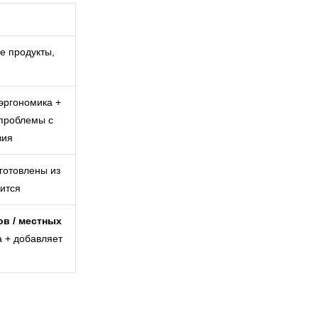
е продукты,
эргономика +
 проблемы с
вия
готовлены из
жится
ов / местных
а + добавляет