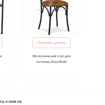
Получить цитаты
ля
Металлический стул для
гостиниц Dura-Build
ет самым высоким международным стандартам
Ь К НАМ НА