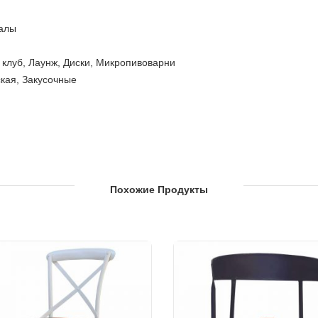
залы
 клуб, Лаунж, Диски, Микропивоварни
кая, Закусочные
рыше, в саду или патио в ресторанах, барах, отелях и курортах
 Вестибюли отеля, Фойе отеля, Бальные залы
Похожие Продукты
ра