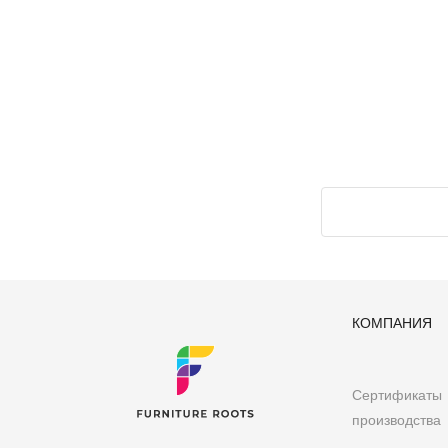
FurnitureRoots - признанный производитель, экспо
чем 2200 эксклюзивных дизайнов мебели ручной ра
Рестораны, кафе и бары, отели и курорты
Мебель по индивидуальному проекту для архитек
Офис и коворкинг
Импортеры мебели и экспортная мебель
Розничные магазины мебели и сети
Мебель для библиотек, клубов и школ
Мебель для мероприятий и банкетов
Другие требования к мебели B2B
Выполнив более 300 проектов по всему миру, Furn
привлекательную и прочную мебель, адаптированн
Instagram
или
Pinterest
КОМПАНИЯ
Сертификаты
производства