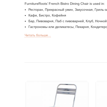
FurnitureRoots’ French Bistro Dining Chair is used in:
Ресторан, Прекрасный ужин, Закусочная, Гриль-
Кафе, Бистро, Кофейня
Бар, Пивоварня, Паб с пивоварней, Клуб, Ночной
Гастрономы или деликатесы, Пекарня, Кондитерс
Бар на открытом воздухе, лаунж Sky, секции на к
Читать больше...
Sheesha Lounge, Кальян-кафе / бар
Чайная цепочка, QSR
Гостиница, Курорт, Гостевой Дом, Мотель
Фуд-корт, кафетерий и столовая
Кровать в отеле, Гостиная, Стойка регистрации,
Офисы и коворкинг
События и банкеты
Проекты под ключ, Контрактная мебель, ЖК
Мебель для архитекторов и дизайнеров интерье
Импортеры и экспорт мебели
Экспортные образцы индийской мебели
Мебельные магазины и розничные сети
Школы и библиотеки