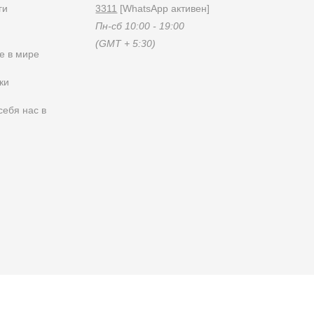
ги
3311
[WhatsApp активен]
Пн-сб 10:00 - 19:00
(GMT + 5:30)
е в мире
ки
себя нас в
Условия эксплуатации
0