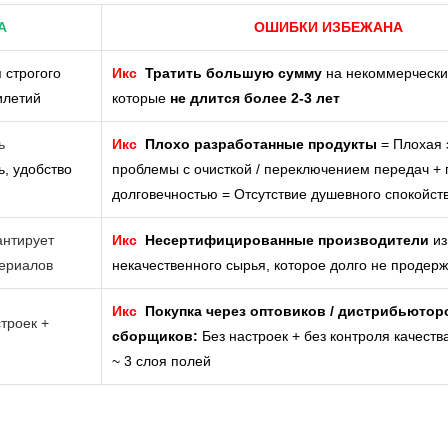
А
ОШИБКИ ИЗБЕЖАНА
 строгого
Икс
Тратить большую сумму
на некоммерчески
илетий
которые
не длится более 2-3 лет
ь
Икс
Плохо разработанные продукты
= Плохая 
ь, удобство
проблемы с очисткой / переключением передач +
долговечностью = Отсутствие душевного спокойст
антирует
Икс
Несертифицированные производители
из
териалов
некачественного сырья, которое долго не продер
Икс
Покупка через оптовиков / дистрибьютор
троек +
сборщиков:
Без настроек + без контроля качеств
~ 3 слоя полей