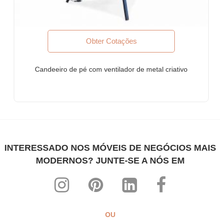
Móveis para empresas Fortune-500, empresas de capital
aberto, corporações multinacionais (MNCs)
Móveis para bancos
Obter Cotações
Móveis para escritórios de advocacia
POR QUE FURNITUREROOTS?
Candeeiro de pé com ventilador de metal criativo
Somos fabricantes de móveis sob medida com certificação
ISO-9001: 2015. Nossos produtos atendem aos mais altos
padrões internacionais de qualidade
Cada produto é desenvolvido especificamente para uso
comercial pesado
Projetos altamente individualistas misturados com altos níveis
INTERESSADO NOS MÓVEIS DE NEGÓCIOS MAIS
de conforto ergonômico
MODERNOS? JUNTE-SE A NÓS EM
Toda a nossa linha pode ser customizada para combinar com
qualquer tema, interior e decoração
Os preços de fabricante mais acessíveis de todos os tempos!
SOBRE NÓS
OU