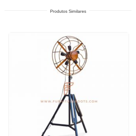
Cadeia de Chá, QSRs
Hotel, Resort, Pousada, Motel
Produtos Similares
Praça de alimentação, cafeteria e cantina
Quartos de hotel, sala de estar, recepção de hotel, saguões de
hotel, vestíbulos de hotel, salões de baile
Escritórios e espaços de colaboração
Eventos e banquetes
Projetos chave na mão, contratos de móveis, sociedades
habitacionais
Móveis para arquitetos e designers de interiores
Importadores e exportadores de móveis
Desenhos de exportação de móveis indianos
Lojas de móveis e cadeias de varejo
Escolas e Bibliotecas
Eventos corporativos, casamentos e banquetes
Shoppings e praças de alimentação
Resorts e vivendas de férias
Espaços de convivência, albergues
Hospedagem corporativa e estadias prolongadas