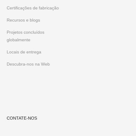
negócio.
Para ficar a par dos nossos móveis e designs mais
Certificações de fabricação
recentes, siga-nos no
Instagram
ou
Pinterest
Recursos e blogs
Projetos concluídos
globalmente
Locais de entrega
Descubra-nos na Web
CONTATE-NOS