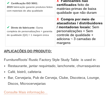
Fabricantes não
X
✔
Certificação ISO 9001:
certificados
feito de
2015
fabricação garante produtos feitos
matérias-primas de baixa
com materiais de alta qualidade
qualidade que não duram
Compra por meio de
X
atacadistas / distribuidores
/ montadoras locais:
Sem
✔
Direto do fabricante:
Gama
personalizações + Sem
completa de personalizações + garantia
controle de qualidade +
de qualidade (QA) + 1 margem única
adiciona ~ 3 camadas de
margens
APLICAÇÕES DO PRODUTO:
FurnitureRoots’ Rustic Factory Style Study Table is used in:
Restaurante, jantar requintado, lanchonete, churrasqueiras
Café, bistrô, cafeteria
Bar, Cervejaria, Pub de Cerveja, Clube, Discoteca, Lounge,
Discos, Microcervejarias
Deli ou Delicatessen, Padaria, Confeitaria, Lanchonetes
Consulte Mais informação...
Bar ao ar livre, Sky Lounge, Rooftop, jardim ou seções de
pátio de restaurantes, bares, hotéis e resorts
Sheesha Lounge, Hookah Café / Bar