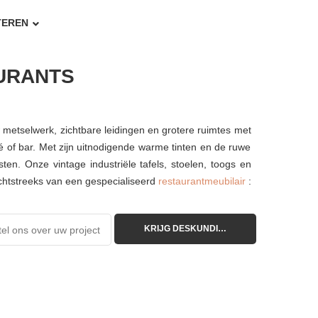
TEREN
AURANTS
w metselwerk, zichtbare leidingen en grotere ruimtes met
é of bar. Met zijn uitnodigende warme tinten en de ruwe
ten. Onze vintage industriële tafels, stoelen, toogs en
rechtstreeks van een gespecialiseerd
restaurantmeubilair
: