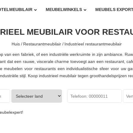
OTELMEUBILAIR
MEUBELWINKELS
MEUBELS EXPOR
RIEEL MEUBILAIR VOOR REST
Huis /
Restaurantmeubilair /
Industrieel restaurantmeubilair
op van een fabriek, of een industriële werkruimte in zijn ambiance. Ru
rant dat een rauwe, viscerale charme toevoegt aan een restaurant, caf
ële meubelen voor restaurants een
individualistische
sfeer voor uw gas
ndustriële stijl. Koop industrieel meubilair tegen groothandelsprijzen 
eubelexpert!