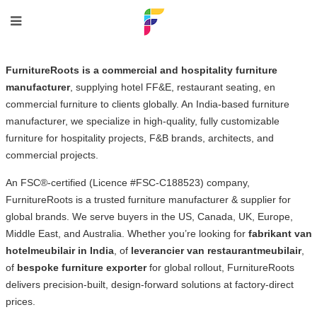
FurnitureRoots is a commercial and hospitality furniture
manufacturer
, supplying
hotel FF&E
,
restaurant seating
, en
commercial furniture
to clients globally. An
India-based furniture
manufacturer
, we specialize in high-quality, fully customizable
furniture for hospitality projects, F&B brands, architects, and
commercial projects.
An FSC®-certified (Licence #FSC-C188523) company,
FurnitureRoots is a trusted furniture manufacturer & supplier for
global brands
. We serve buyers in the US, Canada, UK, Europe,
Middle East, and Australia. Whether you’re looking for
fabrikant van
hotelmeubilair in India
, of
leverancier van restaurantmeubilair
,
of
bespoke furniture exporter
for global rollout, FurnitureRoots
delivers precision-built, design-forward solutions at factory-direct
prices.