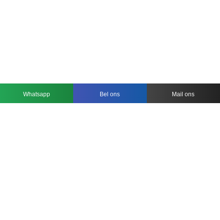
Whatsapp
Bel ons
Mail ons
KIES UW GEWENSTE STIJLEN
MODERNE RESTAURANT STOELEN