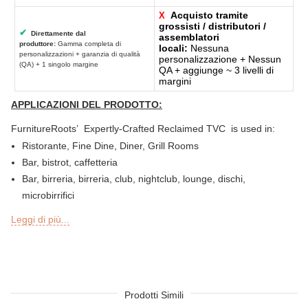
Acquisto tramite
X
grossisti / distributori /
✔
Direttamente dal
assemblatori
produttore:
Gamma completa di
locali:
Nessuna
personalizzazioni + garanzia di qualità
personalizzazione + Nessun
(QA) + 1 singolo margine
QA + aggiunge ~ 3 livelli di
margini
APPLICAZIONI DEL PRODOTTO:
FurnitureRoots’ Expertly-Crafted Reclaimed TVC is used in:
Ristorante, Fine Dine, Diner, Grill Rooms
Bar, bistrot, caffetteria
Bar, birreria, birreria, club, nightclub, lounge, dischi,
microbirrifici
Gastronomia o gastronomia, panetteria, pasticceria, snack bar
Leggi di più...
Sezioni bar all'aperto, Sky Lounge, terrazza, giardino o patio di
ristoranti, bar, hotel e resort
Sheesha Lounge, Hookah Caffetteria / bar
Catena del tè, QSR
Hotel, resort, pensione, motel
Prodotti Simili