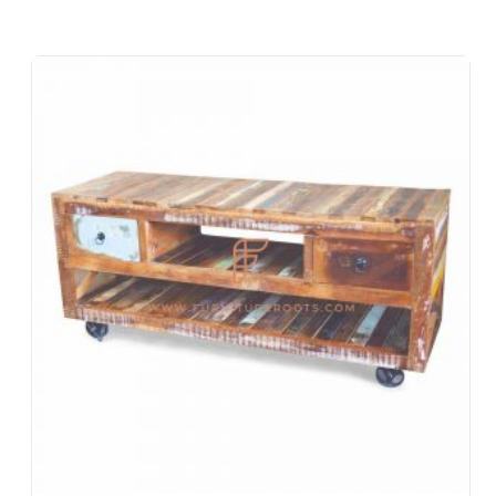
Food Court, caffetteria e mensa
Camere da letto dell'hotel, soggiorno dell'hotel, reception
dell'hotel, lobby dell'hotel, foyer dell'hotel, sale da ballo
Uffici e spazi di co-working
Eventi e banchetti
Progetti chiavi in mano, arredamento contract, società
immobiliari
Mobili per architetti e interior designer
Importatori ed esportazioni di mobili
Disegni di esportazione di mobili indiani
Negozi di mobili e catene di vendita al dettaglio
Scuole e biblioteche
Eventi aziendali, matrimoni e banchetti
Centri commerciali e food court
Villaggi turistici e ville per le vacanze
Spazi di convivenza, ostelli
Alloggi aziendali e soggiorni prolungati
Mobili per aziende Fortune-500, società quotate in borsa,
società multinazionali (MNC)