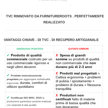
TVC RINNOVATO DA FURNITUREROOTS . PERFETTAMENTE
REALIZZATO
VANTAGGI CHIAVE
- DI
TVC . DI RECUPERO ARTIGIANALE
VANTAGGIO POSITIVO
EVITATO ERRORI
Prodotto di qualità
X
Spesa di grandi
✔
commerciale
costruito per un
somme
su prodotti di qualità
uso commerciale rigoroso e
non commerciale che
non
negli ultimi decenni
durano più di 2-3 anni
Prodotti mal progettati
=
X
✔
Prodotto meticolosamente
Cattiva ergonomia + problemi
progettato
per aggiungere individualità,
di pulizia / spostamento +
durata, comfort di
ergonomia,
problemi di durata = Nessuna
utilizzo quotidiano
tranquillità
Produttori non
X
✔
Certificato ISO 9001: 2015
la
certificati
fatto di materie
produzione garantisce prodotti realizzati
prime di bassa qualità che
con materiali di alta qualità
non dureranno