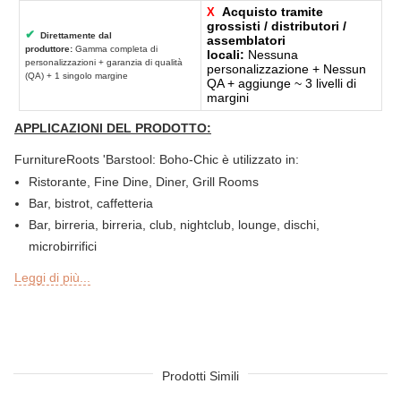
Acquisto tramite
X
grossisti / distributori /
✔
Direttamente dal
assemblatori
produttore:
Gamma completa di
locali:
Nessuna
personalizzazioni + garanzia di qualità
personalizzazione + Nessun
(QA) + 1 singolo margine
QA + aggiunge ~ 3 livelli di
margini
APPLICAZIONI DEL PRODOTTO:
FurnitureRoots 'Barstool: Boho-Chic è utilizzato in:
Ristorante, Fine Dine, Diner, Grill Rooms
Bar, bistrot, caffetteria
Bar, birreria, birreria, club, nightclub, lounge, dischi,
microbirrifici
Gastronomia o gastronomia, panetteria, pasticceria, snack bar
Leggi di più...
Sezioni bar all'aperto, Sky Lounge, terrazza, giardino o patio di
ristoranti, bar, hotel e resort
Sheesha Lounge, Hookah Caffetteria / bar
Catena del tè, QSR
Hotel, resort, pensione, motel
Prodotti Simili
Food Court, caffetteria e mensa