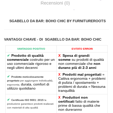
Recensioni (0)
SGABELLO DA BAR: BOHO CHIC BY FURNITUREROOTS
VANTAGGI CHIAVE
- DI
SGABELLO DA BAR: BOHO CHIC
VANTAGGIO POSITIVO
EVITATO ERRORI
Prodotto di qualità
X
Spesa di grandi
✔
commerciale
costruito per un
somme
su prodotti di qualità
uso commerciale rigoroso e
non commerciale che
non
negli ultimi decenni
durano più di 2-3 anni
Prodotti mal progettati
=
X
✔
Prodotto meticolosamente
Cattiva ergonomia + problemi
progettato
per aggiungere individualità,
di pulizia / spostamento +
durata, comfort di
ergonomia,
problemi di durata = Nessuna
utilizzo quotidiano
tranquillità
Produttori non
X
✔
Certificato ISO 9001: 2015
la
certificati
fatto di materie
produzione garantisce prodotti realizzati
prime di bassa qualità che
con materiali di alta qualità
non dureranno