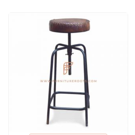
Camere da letto dell'hotel, soggiorno dell'hotel, reception
dell'hotel, lobby dell'hotel, foyer dell'hotel, sale da ballo
Uffici e spazi di co-working
Eventi e banchetti
Progetti chiavi in mano, arredamento contract, società
immobiliari
Mobili per architetti e interior designer
Importatori ed esportazioni di mobili
Disegni di esportazione di mobili indiani
Negozi di mobili e catene di vendita al dettaglio
Scuole e biblioteche
Eventi aziendali, matrimoni e banchetti
Centri commerciali e food court
Villaggi turistici e ville per le vacanze
Spazi di convivenza, ostelli
Alloggi aziendali e soggiorni prolungati
Mobili per aziende Fortune-500, società quotate in borsa,
società multinazionali (MNC)