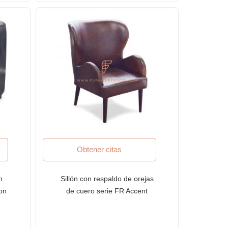
Obtener citas
n
Sillón con respaldo de orejas
on
de cuero serie FR Accent
 de
Chairs con apoyabrazos
curvos