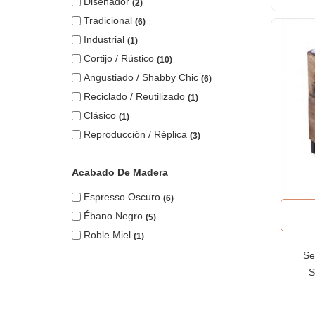
Diseñador
2
Tradicional
6
Industrial
1
Cortijo / Rústico
10
Angustiado / Shabby Chic
6
Reciclado / Reutilizado
1
Clásico
1
Reproducción / Réplica
3
Acabado De Madera
Espresso Oscuro
6
Ébano Negro
5
Roble Miel
1
Se
S