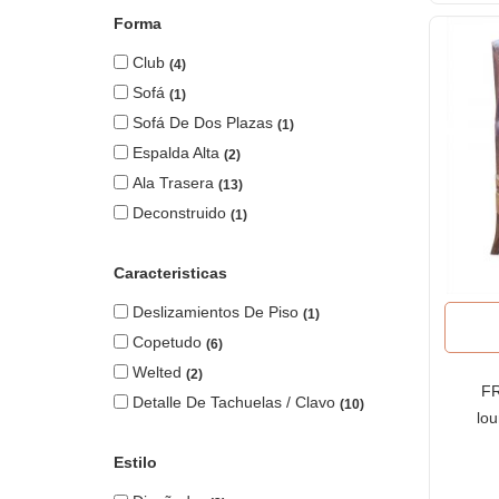
Forma
Club
4
Sofá
1
Sofá De Dos Plazas
1
Espalda Alta
2
Ala Trasera
13
Deconstruido
1
Caracteristicas
Deslizamientos De Piso
1
Copetudo
6
Welted
2
FR
Detalle De Tachuelas / Clavo
10
lo
pla
Estilo
bra
d