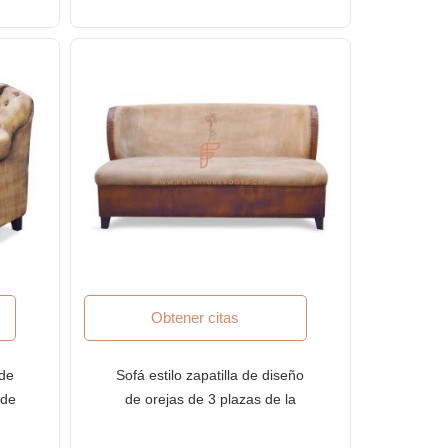
Obtener citas
 de
Sofá estilo zapatilla de diseño
 de
de orejas de 3 plazas de la
de
serie FR Sofas en lona y cuero