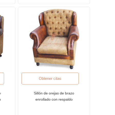
Obtener citas
e
Sillón de orejas de brazo
n
enrollado con respaldo
copetudo serie FR Accent
Chairs