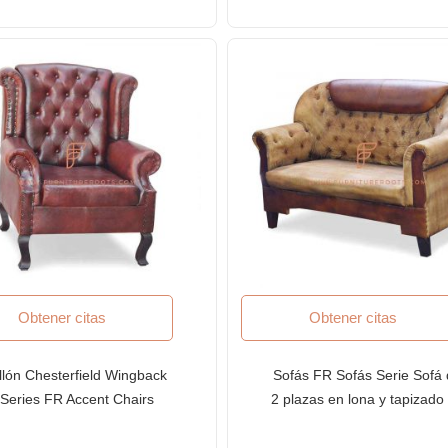
Obtener citas
Obtener citas
llón Chesterfield Wingback
Sofás FR Sofás Serie Sofá
Series FR Accent Chairs
2 plazas en lona y tapizado
tapizado en cuero caoba
cuero con reposacabezas 
cuero sobresaliente