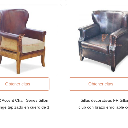
Obtener citas
Obtener citas
 Accent Chair Series Sillón
Sillas decorativas FR Silló
unge tapizado en cuero de 1
club con brazo enrollable c
za con respaldo de orejas y
respaldo curvo en tapicería
zo enrollable con estructura
cuero con acabado
e madera maciza a la vista
desgastado