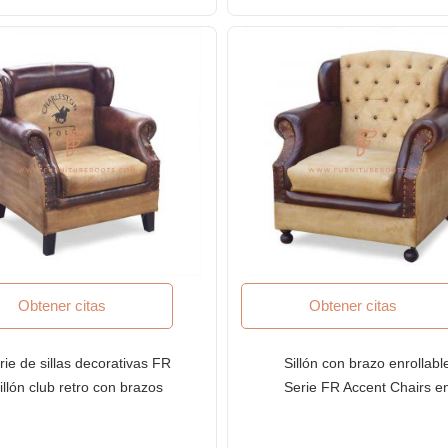
Obtener citas
Obtener citas
rie de sillas decorativas FR
Sillón con brazo enrollabl
illón club retro con brazos
Serie FR Accent Chairs e
enrollables en cuero y
tapizado de cuero y lona
tapicería de lona inglesa