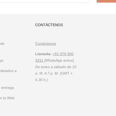
CONTÁCTENOS
 de
Contáctenos
Llamada:
+91-976 900
gs
3311
[WhatsApp activo]
De lunes a sábado de 10
pletados a
a. M. A 7 p. M. (GMT +
5.30 h.)
 entrega
en la Web