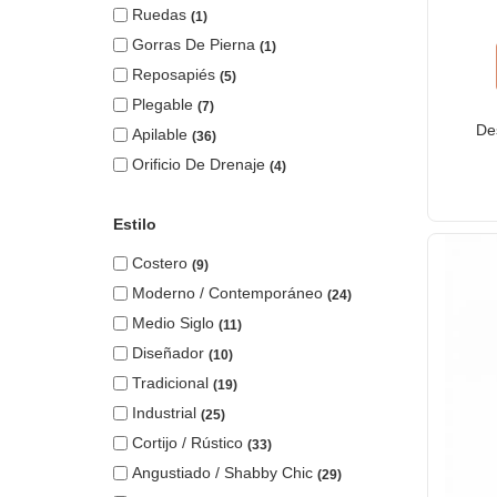
Ruedas
1
Gorras De Pierna
1
Reposapiés
5
Plegable
7
De
Apilable
36
Orificio De Drenaje
4
Estilo
Costero
9
Moderno / Contemporáneo
24
Medio Siglo
11
Diseñador
10
Tradicional
19
Industrial
25
Cortijo / Rústico
33
Angustiado / Shabby Chic
29