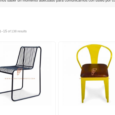
nos saber un momento adecuado para comunicarnos con usted por cor
15
1–
of 138 results