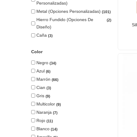
Personalizadas)
Metal (opciones Personalizadas)
101
Hierro Fundido (opciones De
2
Si
Diseño)
Caña
3
Color
Negro
34
Azul
6
Marrón
66
Cian
3
Gris
9
Multicolor
9
Naranja
7
Rojo
11
Blanco
14
Amarillo