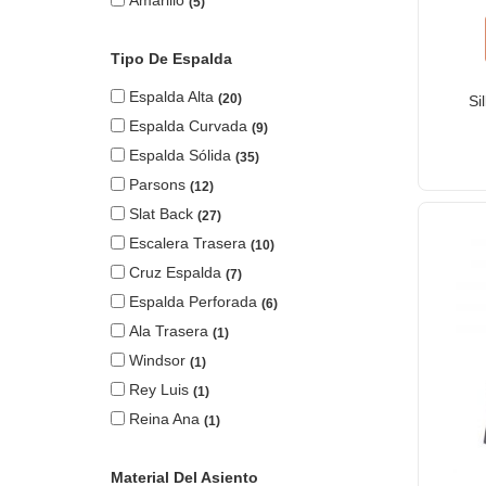
5
Tipo De Espalda
Espalda Alta
20
Si
Espalda Curvada
9
Espalda Sólida
35
Parsons
12
Slat Back
27
Escalera Trasera
10
Cruz Espalda
7
Espalda Perforada
6
Ala Trasera
1
Windsor
1
Rey Luis
1
Reina Ana
1
Material Del Asiento