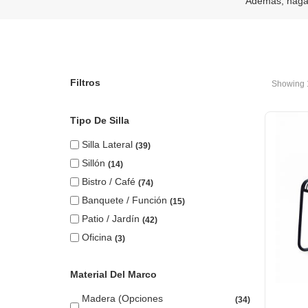
Además, hága
Filtros
Showing 
Tipo De Silla
Silla Lateral
39
Sillón
14
Bistro / Café
74
Banquete / Función
15
Patio / Jardín
42
Oficina
3
Material Del Marco
Madera (opciones
34