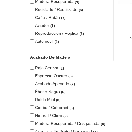
Madera Recuperada
9
Reciclado / Reutilizado
6
Caña / Ratán
3
Aviador
1
Reproducción / Réplica
5
S
Automóvil
1
Acabado De Madera
Rojo Cereza
1
Espresso Oscuro
5
Acabado Apenado
7
Ébano Negro
6
Roble Miel
8
Caoba / Cabernet
3
Natural / Claro
2
Madera Recuperada / Desgastada
8
Aserrado En Bruto / Barnwood
2