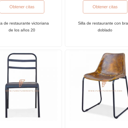
Obtener citas
Obtener citas
lla de restaurante victoriana
Silla de restaurante con br
de los años 20
doblado
Valorado
con
4.00
de 5