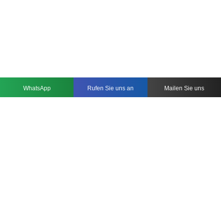
WhatsApp
Rufen Sie uns an
Mailen Sie uns
EMPFANG & LOBBY-MÖBEL FÜR HOTELS
Unser Angebot an maßgeschneiderten und maßgeschneiderten
Eingangsmöbeln für die Empfangslounge und die Warteräume hilft
Ihnen dabei, eine unverwechselbare Atmosphäre zu schaffen.
Unabhängig davon, ob Sie Ihren Eingangsbereich, Ihre Lobby oder