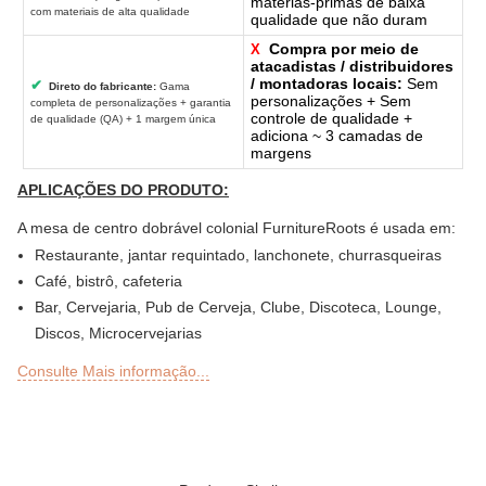
matérias-primas de baixa
com materiais de alta qualidade
qualidade que não duram
Compra por meio de
X
atacadistas / distribuidores
/ montadoras locais:
Sem
✔
Direto do fabricante:
Gama
personalizações + Sem
completa de personalizações + garantia
controle de qualidade +
de qualidade (QA) + 1 margem única
adiciona ~ 3 camadas de
margens
APLICAÇÕES DO PRODUTO:
A mesa de centro dobrável colonial FurnitureRoots é usada em:
Restaurante, jantar requintado, lanchonete, churrasqueiras
Café, bistrô, cafeteria
Bar, Cervejaria, Pub de Cerveja, Clube, Discoteca, Lounge,
Discos, Microcervejarias
Deli ou Delicatessen, Padaria, Confeitaria, Lanchonetes
Consulte Mais informação...
Bar ao ar livre, Sky Lounge, Rooftop, jardim ou seções de
pátio de restaurantes, bares, hotéis e resorts
Sheesha Lounge, Hookah Café / Bar
Cadeia de Chá, QSRs