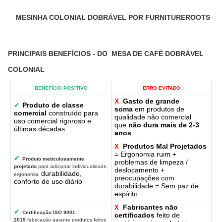
MESINHA COLONIAL DOBRÁVEL POR FURNITUREROOTS
PRINCIPAIS BENEFÍCIOS
- DO
MESA DE CAFÉ DOBRÁVEL
COLONIAL
BENEFÍCIO POSITIVO
ERRO EVITADO
X
Gasto de grande
Produto de classe
✔
soma
em produtos de
comercial
construído para
qualidade não comercial
uso comercial rigoroso e
que
não dura mais de 2-3
últimas décadas
anos
Produtos Mal Projetados
X
= Ergonomia ruim +
✔
Produto meticulosamente
problemas de limpeza /
projetado
para adicionar individualidade,
deslocamento +
durabilidade,
ergonomia,
preocupações com
conforto de uso diário
durabilidade = Sem paz de
espírito
Fabricantes não
X
✔
Certificação ISO 9001:
certificados
feito de
2015
fabricação garante produtos feitos