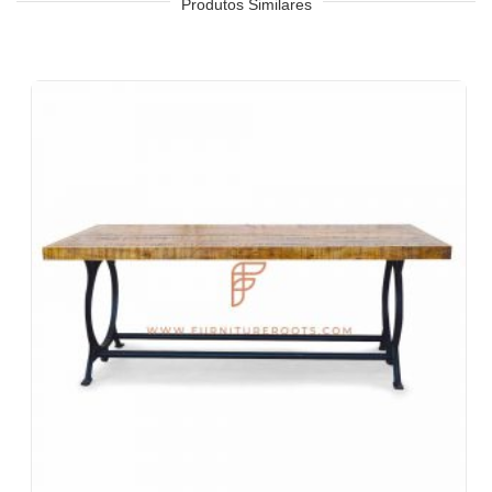
Hotel, Resort, Pousada, Motel
Produtos Similares
Praça de alimentação, cafeteria e cantina
Quartos de hotel, sala de estar, recepção de hotel, saguões de
hotel, vestíbulos de hotel, salões de baile
Escritórios e espaços de colaboração
Eventos e banquetes
Projetos chave na mão, contratos de móveis, sociedades
habitacionais
Móveis para arquitetos e designers de interiores
Importadores e exportadores de móveis
Desenhos de exportação de móveis indianos
Lojas de móveis e cadeias de varejo
Escolas e Bibliotecas
Eventos corporativos, casamentos e banquetes
Shoppings e praças de alimentação
Resorts e vivendas de férias
Espaços de convivência, albergues
Hospedagem corporativa e estadias prolongadas
Móveis para empresas Fortune-500, empresas de capital