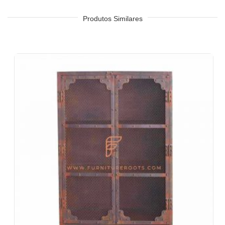
Cadeia de Chá, QSRs
Hotel, Resort, Pousada, Motel
Produtos Similares
Praça de alimentação, cafeteria e cantina
Quartos de hotel, sala de estar, recepção de hotel, saguões de
hotel, vestíbulos de hotel, salões de baile
Escritórios e espaços de colaboração
Eventos e banquetes
Projetos chave na mão, contratos de móveis, sociedades
habitacionais
Móveis para arquitetos e designers de interiores
Importadores e exportadores de móveis
Desenhos de exportação de móveis indianos
Lojas de móveis e cadeias de varejo
Escolas e Bibliotecas
Eventos corporativos, casamentos e banquetes
Shoppings e praças de alimentação
Resorts e vivendas de férias
Espaços de convivência, albergues
Hospedagem corporativa e estadias prolongadas