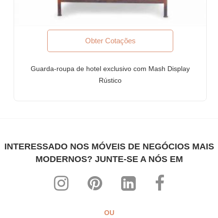
Móveis para empresas Fortune-500, empresas de capital
aberto, corporações multinacionais (MNCs)
Móveis para bancos
Obter Cotações
Móveis para escritórios de advocacia
POR QUE FURNITUREROOTS?
Guarda-roupa de hotel exclusivo com Mash Display
Rústico
Somos fabricantes de móveis sob medida com certificação
ISO-9001: 2015. Nossos produtos atendem aos mais altos
padrões internacionais de qualidade
Cada produto é desenvolvido especificamente para uso
comercial pesado
Projetos altamente individualistas misturados com altos níveis
INTERESSADO NOS MÓVEIS DE NEGÓCIOS MAIS
de conforto ergonômico
MODERNOS? JUNTE-SE A NÓS EM
Toda a nossa linha pode ser customizada para combinar com
qualquer tema, interior e decoração
Os preços de fabricante mais acessíveis de todos os tempos!
SOBRE NÓS
OU