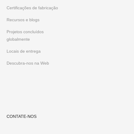
negócio.
Para ficar a par dos nossos móveis e designs mais
Certificações de fabricação
recentes, siga-nos no
Instagram
ou
Pinterest
Recursos e blogs
Projetos concluídos
globalmente
Locais de entrega
Descubra-nos na Web
CONTATE-NOS