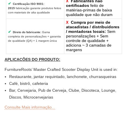
Fabricantes não
X
✔
Certificação ISO 9001:
certificados
feito de
2015
fabricação garante produtos feitos
matérias-primas de baixa
com materiais de alta qualidade
qualidade que não duram
Compra por meio de
X
atacadistas / distribuidores
/ montadoras locais:
Sem
✔
Direto do fabricante:
Gama
personalizações + Sem
completa de personalizações + garantia
controle de qualidade +
de qualidade (QA) + 1 margem única
adiciona ~ 3 camadas de
margens
APLICAÇÕES DO PRODUTO:
FurnitureRoots’ Master Crafted Scooter Display Unit is used in:
Restaurante, jantar requintado, lanchonete, churrasqueiras
Café, bistrô, cafeteria
Bar, Cervejaria, Pub de Cerveja, Clube, Discoteca, Lounge,
Discos, Microcervejarias
Deli ou Delicatessen, Padaria, Confeitaria, Lanchonetes
Consulte Mais informação...
Bar ao ar livre, Sky Lounge, Rooftop, jardim ou seções de
pátio de restaurantes, bares, hotéis e resorts
Sheesha Lounge, Hookah Café / Bar