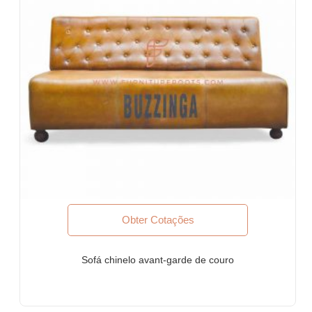
Escritórios e espaços de colaboração
Eventos e banquetes
Projetos chave na mão, contratos de móveis, sociedades
habitacionais
Móveis para arquitetos e designers de interiores
Importadores e exportadores de móveis
Desenhos de exportação de móveis indianos
Lojas de móveis e cadeias de varejo
Escolas e Bibliotecas
Eventos corporativos, casamentos e banquetes
Shoppings e praças de alimentação
Resorts e vivendas de férias
Espaços de convivência, albergues
Obter Cotações
Residências executivas, habitação corporativa, residências
gerenciadas e estadias prolongadas
Móveis para empresas Fortune-500, empresas de capital
Sofá chinelo avant-garde de couro
aberto, corporações multinacionais (MNCs)
Móveis para bancos
Móveis para escritórios de advocacia