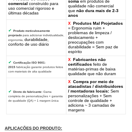
soma
em produtos de
comercial
construído para
qualidade não comercial
uso comercial rigoroso e
que
não dura mais de 2-3
últimas décadas
anos
Produtos Mal Projetados
X
= Ergonomia ruim +
✔
Produto meticulosamente
problemas de limpeza /
projetado
para adicionar individualidade,
deslocamento +
durabilidade,
ergonomia,
preocupações com
conforto de uso diário
durabilidade = Sem paz de
espírito
Fabricantes não
X
✔
Certificação ISO 9001:
certificados
feito de
2015
fabricação garante produtos feitos
matérias-primas de baixa
com materiais de alta qualidade
qualidade que não duram
Compra por meio de
X
atacadistas / distribuidores
/ montadoras locais:
Sem
✔
Direto do fabricante:
Gama
personalizações + Sem
completa de personalizações + garantia
controle de qualidade +
de qualidade (QA) + 1 margem única
adiciona ~ 3 camadas de
margens
APLICAÇÕES DO PRODUTO: