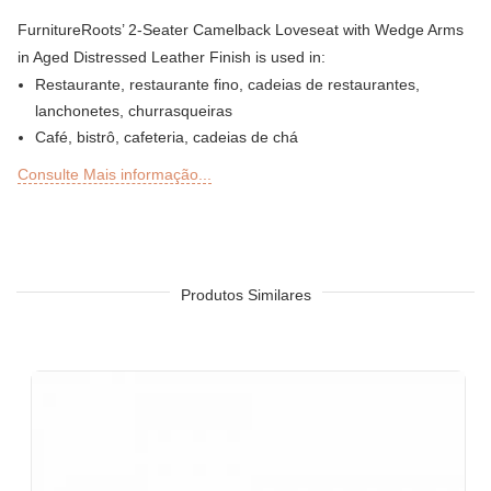
FurnitureRoots’ 2-Seater Camelback Loveseat with Wedge Arms
in Aged Distressed Leather Finish is used in:
Restaurante, restaurante fino, cadeias de restaurantes,
lanchonetes, churrasqueiras
Café, bistrô, cafeteria, cadeias de chá
Bar, Cervejaria, Pub de Cerveja, Clube, Discoteca, Lounge,
Consulte Mais informação...
Discos, Microcervejarias
Deli ou Delicatessen, Padaria, Confeitaria, Lanchonetes
Bar ao ar livre, Sky Lounge, Rooftop, jardim ou seções de
pátio de restaurantes, bares, hotéis e resorts
Sheesha Lounge, Hookah Café / Bar
Produtos Similares
Restaurantes de serviço rápido (QSRs)
Resort Hotel
Hotel de design, hotel boutique e resort
Pousada, Motel
Praça de alimentação, cafeteria e cantina
Quartos de hotel, sala de estar, recepção de hotel, saguões de
hotel, vestíbulos de hotel, salões de baile