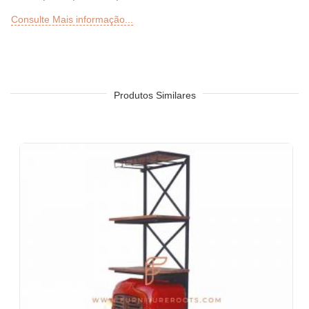
Bar, Cervejaria, Pub de Cerveja, Clube, Discoteca, Lounge,
Consulte Mais informação...
Discos, Microcervejarias
Deli ou Delicatessen, Padaria, Confeitaria, Lanchonetes
Bar ao ar livre, Sky Lounge, Rooftop, jardim ou seções de
pátio de restaurantes, bares, hotéis e resorts
Sheesha Lounge, Hookah Café / Bar
Produtos Similares
Restaurantes de serviço rápido (QSRs)
Resort Hotel
Hotel de design, hotel boutique e resort
Pousada, Motel
Praça de alimentação, cafeteria e cantina
Quartos de hotel, sala de estar, recepção de hotel, saguões de
hotel, vestíbulos de hotel, salões de baile
Escritórios e espaços de colaboração
Eventos e banquetes
Projetos chave na mão, contratos de móveis, sociedades
habitacionais
Móveis para arquitetos e designers de interiores