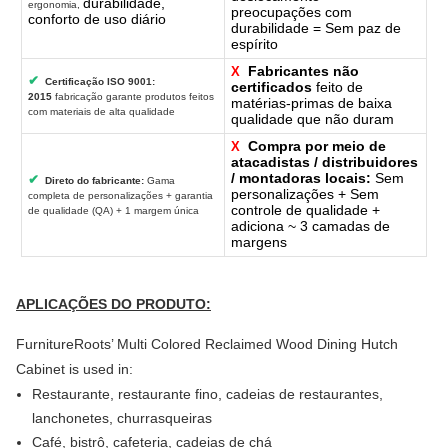
durabilidade,
ergonomia,
preocupações com
conforto de uso diário
durabilidade = Sem paz de
espírito
Fabricantes não
X
✔
Certificação ISO 9001:
certificados
feito de
2015
fabricação garante produtos feitos
matérias-primas de baixa
com materiais de alta qualidade
qualidade que não duram
Compra por meio de
X
atacadistas / distribuidores
/ montadoras locais:
Sem
✔
Direto do fabricante:
Gama
personalizações + Sem
completa de personalizações + garantia
controle de qualidade +
de qualidade (QA) + 1 margem única
adiciona ~ 3 camadas de
margens
APLICAÇÕES DO PRODUTO:
FurnitureRoots’ Multi Colored Reclaimed Wood Dining Hutch
Cabinet is used in:
Restaurante, restaurante fino, cadeias de restaurantes,
lanchonetes, churrasqueiras
Café, bistrô, cafeteria, cadeias de chá