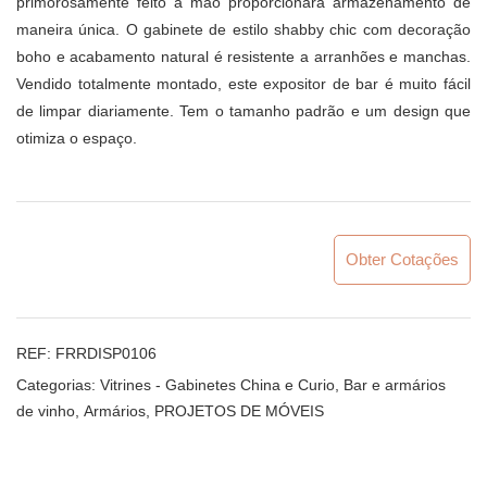
primorosamente feito à mão proporcionará armazenamento de
maneira única. O gabinete de estilo shabby chic com decoração
boho e acabamento natural é resistente a arranhões e manchas.
Vendido totalmente montado, este expositor de bar é muito fácil
de limpar diariamente. Tem o tamanho padrão e um design que
otimiza o espaço.
Obter Cotações
REF:
FRRDISP0106
Categorias:
Vitrines - Gabinetes China e Curio
,
Bar e armários
de vinho
,
Armários
,
PROJETOS DE MÓVEIS