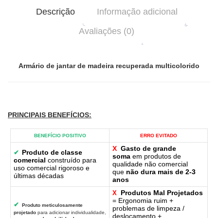
Descrição
Informação adicional
Avaliações (0)
Armário de jantar de madeira recuperada multicolorido
PRINCIPAIS BENEFÍCIOS
:
BENEFÍCIO POSITIVO
ERRO EVITADO
X
Gasto de grande
Produto de classe
✔
soma
em produtos de
comercial
construído para
qualidade não comercial
uso comercial rigoroso e
que
não dura mais de 2-3
últimas décadas
anos
Produtos Mal Projetados
X
= Ergonomia ruim +
✔
Produto meticulosamente
problemas de limpeza /
projetado
para adicionar individualidade,
deslocamento +