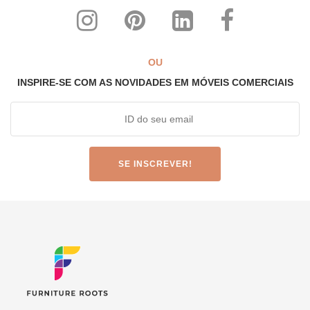
ISO-9001: 2015. Nossos produtos atendem aos mais altos
padrões internacionais de qualidade
Cada produto é desenvolvido especificamente para uso
comercial pesado
OU
Projetos altamente individualistas misturados com altos níveis
INSPIRE-SE COM AS NOVIDADES EM MÓVEIS COMERCIAIS
de conforto ergonômico
Toda a nossa linha pode ser customizada para combinar com
qualquer tema, interior e decoração
Os preços de fabricante mais acessíveis de todos os tempos!
SOBRE NÓS
FurnitureRoots é um fabricante, exportador e líder industrial
altamente aclamado de móveis comerciais sob medida com
certificação ISO 9001: 2015.
Temos a maior seleção da Índia,
com mais de 2.200 designs de móveis requintados feitos à mão e
feitos sob medida. Vê-los
aqui
.
FurnitureRoots faz móveis sob
medida, feitos sob medida para:
Restaurantes, cafés e bares, hotéis e resorts