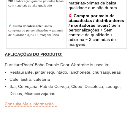
2015
fabricação garante produtos feitos
matérias-primas de baixa
com materiais de alta qualidade
qualidade que não duram
Compra por meio de
X
atacadistas / distribuidores
/ montadoras locais:
Sem
✔
Direto do fabricante:
Gama
personalizações + Sem
completa de personalizações + garantia
controle de qualidade +
de qualidade (QA) + 1 margem única
adiciona ~ 3 camadas de
margens
APLICAÇÕES DO PRODUTO:
FurnitureRoots’ Boho Double Door Wardrobe is used in:
Restaurante, jantar requintado, lanchonete, churrasqueiras
Café, bistrô, cafeteria
Bar, Cervejaria, Pub de Cerveja, Clube, Discoteca, Lounge,
Discos, Microcervejarias
Deli ou Delicatessen, Padaria, Confeitaria, Lanchonetes
Consulte Mais informação...
Bar ao ar livre, Sky Lounge, Rooftop, jardim ou seções de
pátio de restaurantes, bares, hotéis e resorts
Sheesha Lounge, Hookah Café / Bar
Cadeia de Chá, QSRs