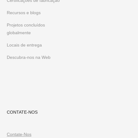
Certificações de fabricação
recentes, siga-nos no
Instagram
ou
Pinterest
Recursos e blogs
Projetos concluídos
globalmente
Locais de entrega
Descubra-nos na Web
CONTATE-NOS
Contate-Nos