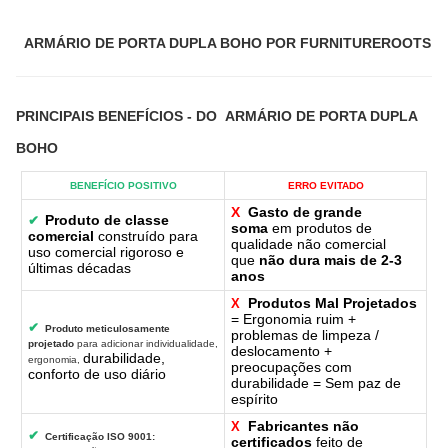
ARMÁRIO DE PORTA DUPLA BOHO POR FURNITUREROOTS
PRINCIPAIS BENEFÍCIOS
- DO
ARMÁRIO DE PORTA DUPLA
BOHO
BENEFÍCIO POSITIVO
ERRO EVITADO
X
Gasto de grande
Produto de classe
✔
soma
em produtos de
comercial
construído para
qualidade não comercial
uso comercial rigoroso e
que
não dura mais de 2-3
últimas décadas
anos
Produtos Mal Projetados
X
= Ergonomia ruim +
✔
Produto meticulosamente
problemas de limpeza /
projetado
para adicionar individualidade,
deslocamento +
durabilidade,
ergonomia,
preocupações com
conforto de uso diário
durabilidade = Sem paz de
espírito
Fabricantes não
X
✔
Certificação ISO 9001:
certificados
feito de