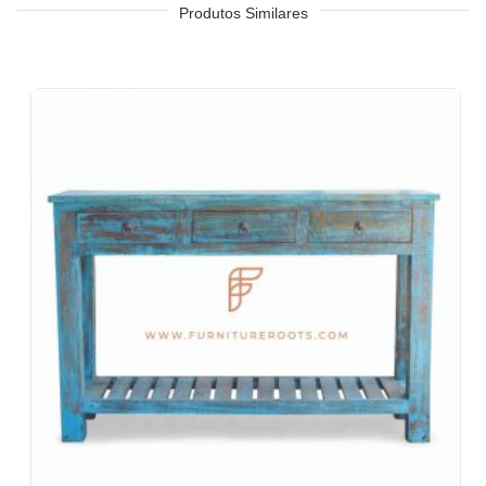
Hotel, Resort, Pousada, Motel
Produtos Similares
Praça de alimentação, cafeteria e cantina
Quartos de hotel, sala de estar, recepção de hotel, saguões de
hotel, vestíbulos de hotel, salões de baile
Escritórios e espaços de colaboração
Eventos e banquetes
Projetos chave na mão, contratos de móveis, sociedades
habitacionais
Móveis para arquitetos e designers de interiores
Importadores e exportadores de móveis
Desenhos de exportação de móveis indianos
Lojas de móveis e cadeias de varejo
Escolas e Bibliotecas
Eventos corporativos, casamentos e banquetes
Shoppings e praças de alimentação
Resorts e vivendas de férias
Espaços de convivência, albergues
Hospedagem corporativa e estadias prolongadas
Móveis para empresas Fortune-500, empresas de capital