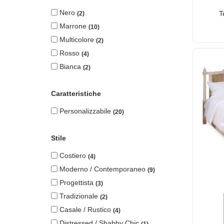
Nero
T
2
Marrone
10
Multicolore
2
Rosso
4
Bianca
2
Caratteristiche
Personalizzabile
20
Stile
Costiero
4
Moderno / Contemporaneo
9
Progettista
3
Tradizionale
2
Casale / Rustico
4
Distressed / Shabby Chic
1