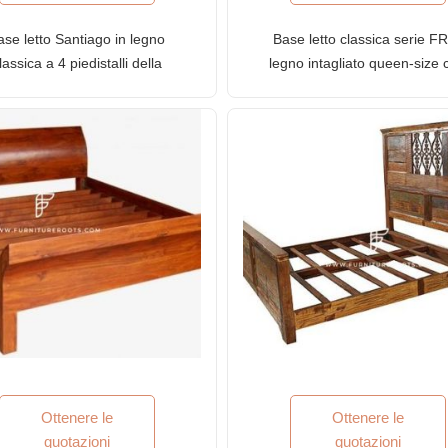
ase letto Santiago in legno
Base letto classica serie FR
lassica a 4 piedistalli della
legno intagliato queen-size 
ie FR della serie Queen con
testiera in canna con finitura
tiera in canna con finitura in
legno naturale
legno naturale
Valutato
5.00
su
Valutato
5
5.00
su
5
Ottenere le
Ottenere le
quotazioni
quotazioni