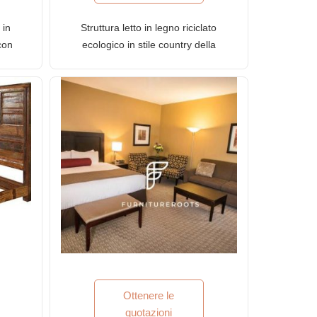
 in
Struttura letto in legno riciclato
con
ecologico in stile country della
 in
serie FR con finitura anticata
Ottenere le
quotazioni