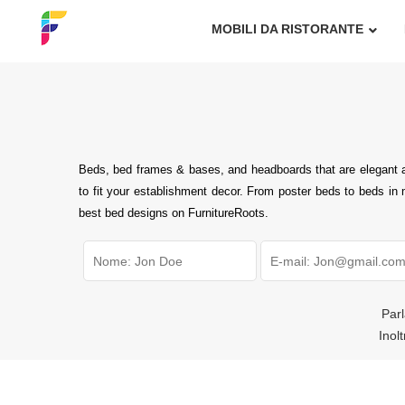
MOBILI DA RISTORANTE
Beds, bed frames & bases, and headboards that are elegant and
to fit your establishment decor. From poster beds to beds in m
best bed designs on FurnitureRoots.
Parl
Inol