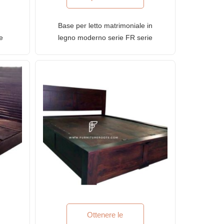
Base per letto matrimoniale in
le
legno moderno serie FR serie
n
Luxe con finitura Dark
Espresso
Ottenere le