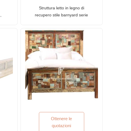
Struttura letto in legno di
,
recupero stile barnyard serie
ura
FR con finitura angosciata
Ottenere le
quotazioni