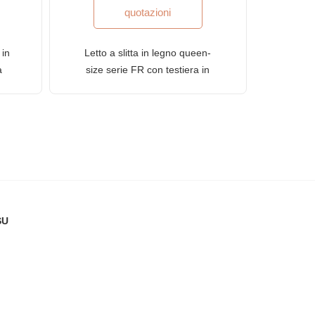
quotazioni
 in
Letto a slitta in legno queen-
a
size serie FR con testiera in
canna con finitura in legno
naturale
SU