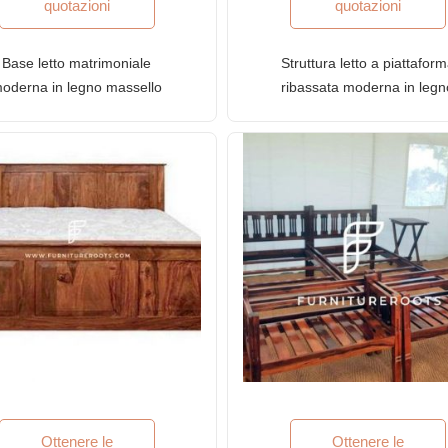
quotazioni
quotazioni
Base letto matrimoniale
Struttura letto a piattafor
oderna in legno massello
ribassata moderna in legn
erie FR con finitura rovere
massello serie FR con finit
miele
Dark Espresso
Valutato
4.00
su 5
Ottenere le
Ottenere le