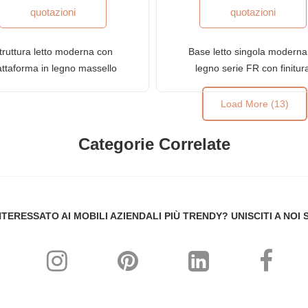
quotazioni
quotazioni
truttura letto moderna con
Base letto singola moderna
attaforma in legno massello
legno serie FR con finitur
rie FR con finitura cabernet
Cabernet
chiara
Load More (13)
Categorie Correlate
NTERESSATO AI MOBILI AZIENDALI PIÙ TRENDY? UNISCITI A NOI 