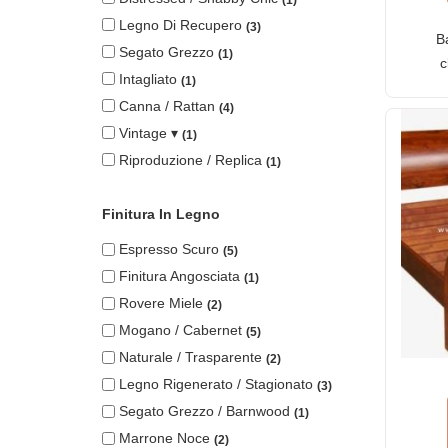
Legno Di Recupero
3
B
Segato Grezzo
1
c
Intagliato
1
ser
Canna / Rattan
4
tes
Vintage ▾
1
Riproduzione / Replica
1
Finitura In Legno
Espresso Scuro
5
Finitura Angosciata
1
Rovere Miele
2
Mogano / Cabernet
5
Naturale / Trasparente
2
Legno Rigenerato / Stagionato
3
Segato Grezzo / Barnwood
1
Marrone Noce
2