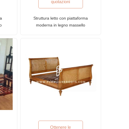
quotazioni
ma
Struttura letto con piattaforma
o
moderna in legno massello
ura
serie FR con finitura in
mogano scuro
Ottenere le