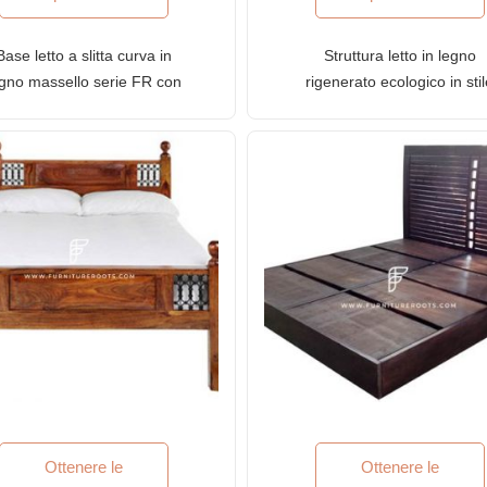
Base letto a slitta curva in
Struttura letto in legno
egno massello serie FR con
rigenerato ecologico in sti
finitura rovere miele
fattoria della serie FR co
finitura naturale
Ottenere le
Ottenere le