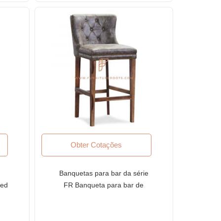
Obter Cotações
Banquetas para bar da série
ved
FR Banqueta para bar de
ir
madeira sob medida com
estofamento de vinil tufado