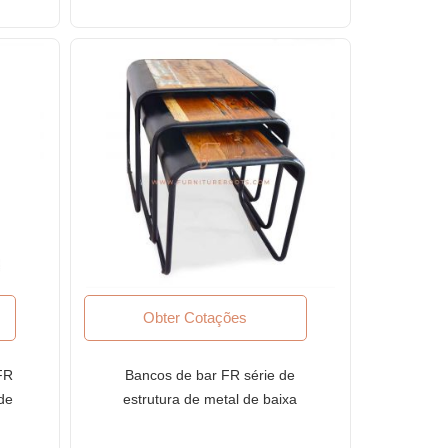
curvo
Obter Cotações
FR
Bancos de bar FR série de
de
estrutura de metal de baixa
io
altura bancos embutidos com
bancos de madeira