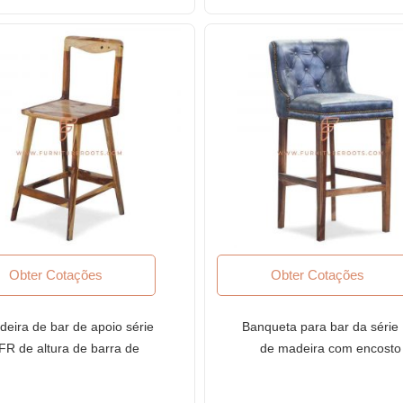
Avaliação
₹
1,999
5.00
de 5
Obter Cotações
Obter Cotações
deira de bar de apoio série
Banqueta para bar da série
FR de altura de barra de
de madeira com encosto
deira com acabamento em
completo e estofamento d
madeira natural
vinil tufado