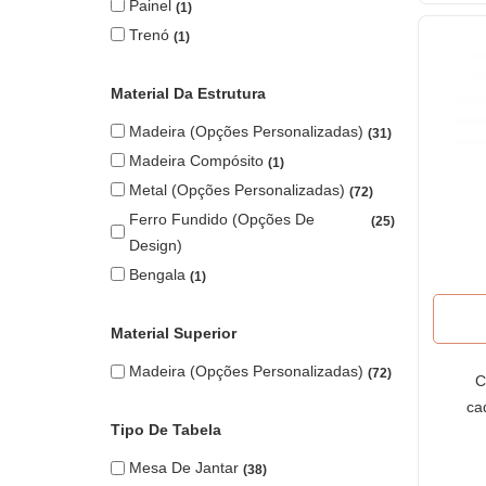
Painel
1
Trenó
1
Material Da Estrutura
Madeira (opções Personalizadas)
31
Madeira Compósito
1
Metal (opções Personalizadas)
72
Ferro Fundido (opções De
25
Design)
Bengala
1
Material Superior
Madeira (opções Personalizadas)
72
C
ca
Tipo De Tabela
tec
Mesa De Jantar
38