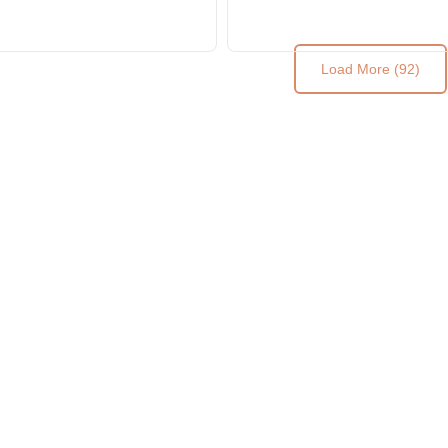
tecido indigo patchwork
curvo de madeira
Load More (92)