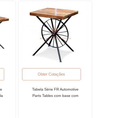
Obter Cotações
ve
Tabela Série FR Automotive
la
Parts Tables com base com
po
rodas reciclada e tampo de
madeira