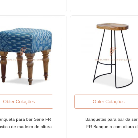
Obter Cotações
Obter Cotações
anqueta para bar Série FR
Banquetas para bar da sér
stico de madeira de altura
FR Banqueta com altura 
aixa com estofamento em
barra sem encosto e assen