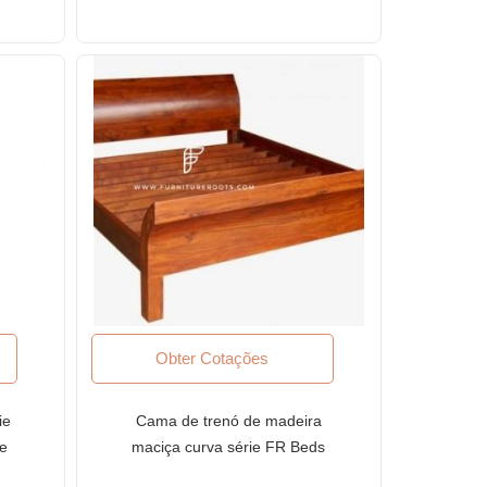
recuperada (conjunto de 3)
Obter Cotações
ie
Cama de trenó de madeira
de
maciça curva série FR Beds
to
com acabamento Honey Oak