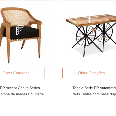
Obter Cotações
Obter Cotações
FR Accent Chairs Series
Tabela Série FR Automoti
ltrona de madeira curvada
Parts Tables com base dup
com encosto em cana e
com rodas reciclada e tam
acabamento em madeira
de madeira
natural