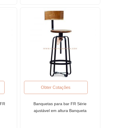
Obter Cotações
 FR
Banquetas para bar FR Série
ajustável em altura Banqueta
e
para bar industrial com
assento de madeira e encosto