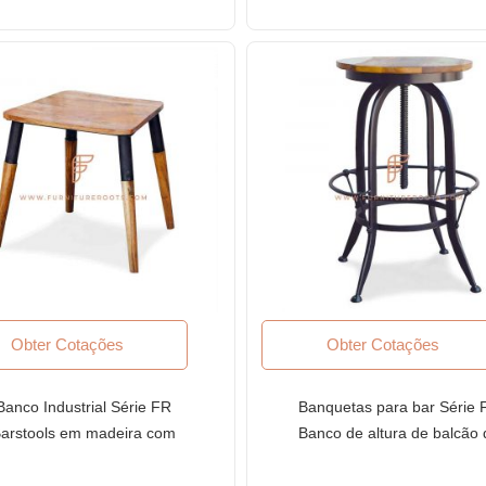
Obter Cotações
Obter Cotações
Banco Industrial Série FR
Banquetas para bar Série 
arstools em madeira com
Banco de altura de balcão 
detalhes em metal
metal com assento giratór
superior de madeira