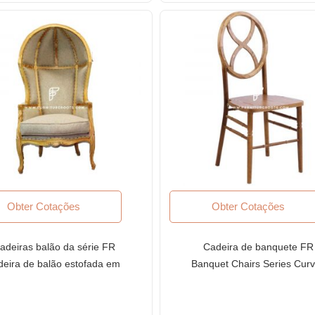
Obter Cotações
Obter Cotações
adeiras balão da série FR
Cadeira de banquete FR
deira de balão estofada em
Banquet Chairs Series Cur
ido esculpido personalizado
Back Madeira Banquet Cha
com estrutura de madeira
em acabamento natural
manga